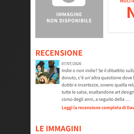
MULTI
RECENSIONE
07/07/2026
Indie o non indie? Se il dibattito sul
dovuto, c'è un'altra questione dove 
dubbi e incertezze, ovvero quella rel
tutte le salse, esaltandone art desig
corso degli anni, a seguito della …
Leggi la recensione completa di Dav
LE IMMAGINI