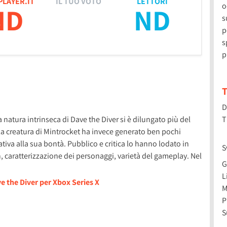
PLAYER.IT
IL TUO VOTO
LETTORI
o
ND
ND
s
p
s
p
T
D
la natura intrinseca di Dave the Diver si è dilungato più del
T
la creatura di Mintrocket ha invece generato ben pochi
ativa alla sua bontà. Pubblico e critica lo hanno lodato in
S
n, caratterizzazione dei personaggi, varietà del gameplay. Nel
G
L
e the Diver per Xbox Series X
M
P
S