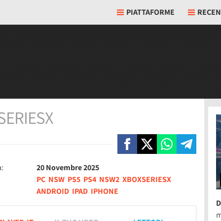
PIATTAFORME
RECEN
SERIESX
a:
20 Novembre 2025
PC
NSW
PS5
PS4
NSW2
XBOXSERIESX
ANDROID
IPAD
IPHONE
D
m