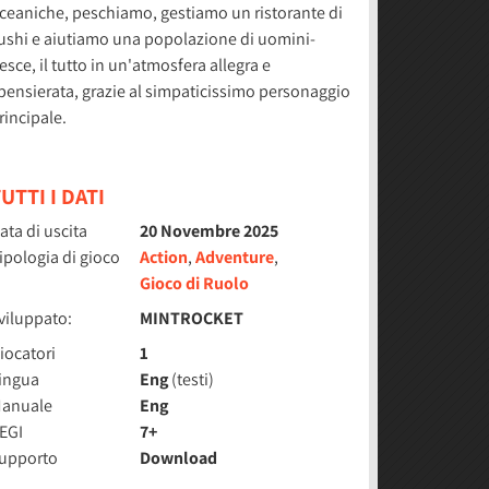
ceaniche, peschiamo, gestiamo un ristorante di
ushi e aiutiamo una popolazione di uomini-
esce, il tutto in un'atmosfera allegra e
pensierata, grazie al simpaticissimo personaggio
rincipale.
UTTI I DATI
ata di uscita
20 Novembre 2025
ipologia di gioco
Action
,
Adventure
,
Gioco di Ruolo
viluppato:
MINTROCKET
iocatori
1
ingua
Eng
(testi)
anuale
Eng
EGI
7+
upporto
Download