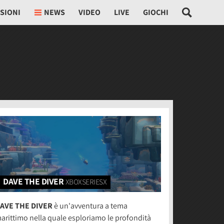
SIONI
NEWS
VIDEO
LIVE
GIOCHI
DAVE THE DIVER
XBOXSERIESX
AVE THE DIVER
è un'avventura a tema
arittimo nella quale esploriamo le profondità