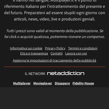
riferimento italiano per l'intrattenimento del presente e
del futuro. Preparatevi ad essere stupiti ogni giorno con
articoli, news, video, live e produzioni geniali.
Tutti i prezzi sono validi al momento della pubblicazione. Se
fai click o acquisti qualcosa, potremmo ricevere un compenso.
Informativa sui cookie
Privacy Policy
Termini e condizioni
Etica e trasparenza
Contatti
Lavora con noi
Aggiorna le impostazioni di tracciamento della pubblicità
IL NETWORK
Multiplayer
Movieplayer
Dissapore
Fidelity House
The Great Pizza
Multiplayer Edizioni
© 2026 Multiplayer.it è di proprietà di NetAddiction S.r.l. REA TR - 80133 - P.iva:
01206540559 – Sede Legale: Piazza Europa, 19 - 05100 Terni (TR) Italy