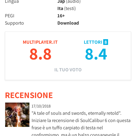
Lingua
Jap
(audio)
Ita
(testi)
PEGI
16+
Supporto
Download
MULTIPLAYER.IT
LETTORI
8
8.8
8.4
IL TUO VOTO
RECENSIONE
17/10/2018
"A tale of souls and swords, eternally retold".
Iniziare la recensione di SoulCalibur 6 con questa
frase è un tuffo carpiato di testa nel
conformismo, ma è un balzo consapevole il