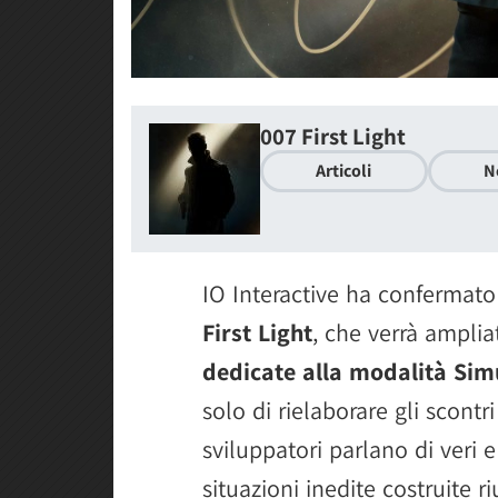
007 First Light
Articoli
N
IO Interactive ha confermato
First Light
, che verrà ampli
dedicate alla modalità Sim
solo di rielaborare gli scontr
sviluppatori parlano di veri 
situazioni inedite costruite r