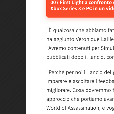
007 First Light a confronto 
Xbox Series X e PC in un vi
"È qualcosa che abbiamo fat
ha aggiunto Véronique Lallier
"Avremo contenuti per Simul
pubblicati dopo il lancio, c
"Perché per noi il lancio del 
imparare e ascoltare i feedb
migliorare. Cosa dovremmo f
approccio che portiamo avant
World of Assassination, e v