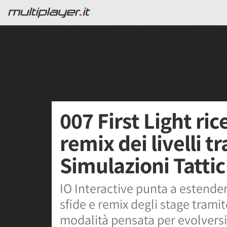
007 First Light ri
remix dei livelli t
Simulazioni Tatti
IO Interactive punta a estender
sfide e remix degli stage trami
modalità pensata per evolversi