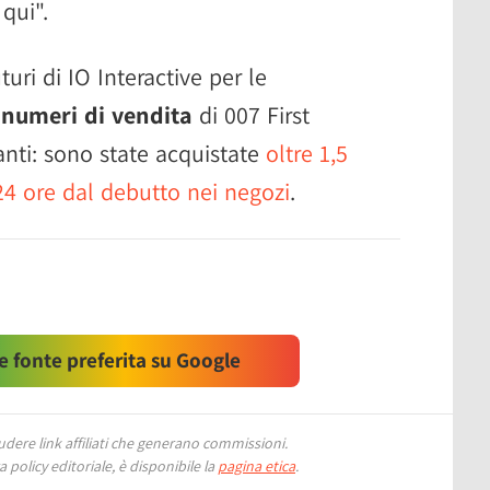
qui".
uturi di IO Interactive per le
 numeri di vendita
di 007 First
anti: sono state acquistate
oltre 1,5
24 ore dal debutto nei negozi
.
 fonte preferita su Google
ere link affiliati che generano commissioni.
 policy editoriale, è disponibile la
pagina etica
.