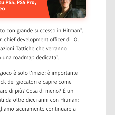
su PS5, PS5 Pro,
deo
to con grande successo in Hitman",
, chief development officer di IO.
azioni Tattiche che verranno
on una roadmap dedicata".
gioco è solo l'inizio: è importante
ack dei giocatori e capire come
are di più? Cosa di meno? È un
i da oltre dieci anni con Hitman:
ogliamo sicuramente continuare a