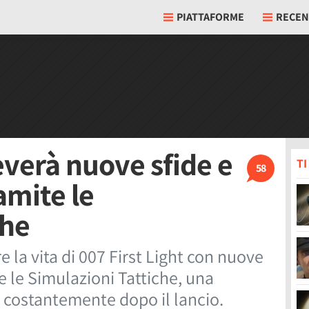
PIATTAFORME
RECEN
ceverà nuove sfide e
T
58
ramite le
che
e la vita di 007 First Light con nuove
te le Simulazioni Tattiche, una
 costantemente dopo il lancio.