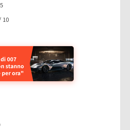
 5
/ 10
 di 007
on stanno
 per ora"
0