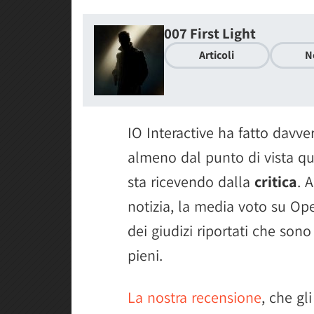
007 First Light
Articoli
N
IO Interactive ha fatto davv
almeno dal punto di vista qual
sta ricevendo dalla
critica
. 
notizia, la media voto su Ope
dei giudizi riportati che son
pieni.
La nostra recensione
, che gl