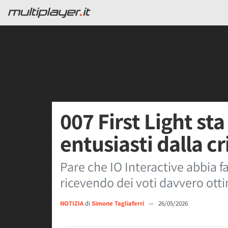
007 First Light sta
entusiasti dalla cr
Pare che IO Interactive abbia fa
ricevendo dei voti davvero ottim
NOTIZIA
di
Simone Tagliaferri
—
26/05/2026