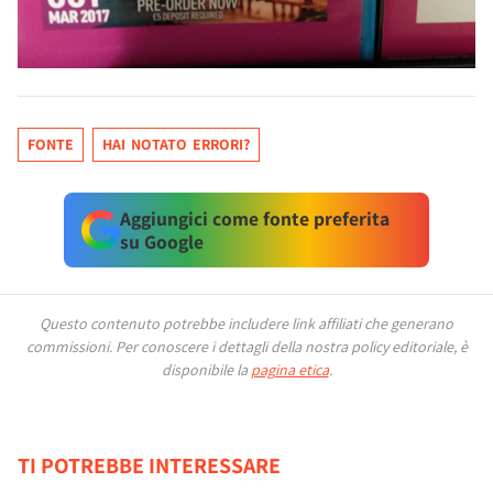
FONTE
HAI NOTATO ERRORI?
Aggiungici come fonte preferita
su Google
Questo contenuto potrebbe includere link affiliati che generano
commissioni.
Per conoscere i dettagli della nostra policy editoriale, è
disponibile la
pagina etica
.
TI POTREBBE INTERESSARE