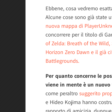
Ebbene, cosa vedremo esat
Alcune cose sono già state u
nuova mappa di PlayerUnkn
concorrere per il titolo di 
of Zelda: Breath of the Wild
Horizon Zero Dawn e il già 
Battlegrounds.
Per quanto concerne le poss
viene in mente è un nuovo 
come peraltro
suggerito prop
e Hideo Kojima hanno costrui
rapporto di amicizia, dunque 