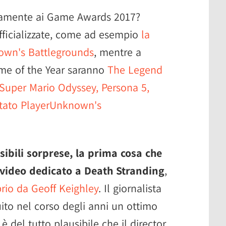
tamente ai Game Awards 2017?
fficializzate, come ad esempio
la
own's Battlegrounds
, mentre a
Game of the Year saranno
The Legend
, Super Mario Odyssey, Persona 5,
citato PlayerUnknown's
ibili sorprese, la prima cosa che
video dedicato a Death Stranding
,
rio da Geoff Keighley
. Il giornalista
to nel corso degli anni un ottimo
è del tutto plausibile che il director