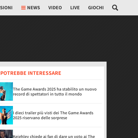
SIONI
NEWS
VIDEO
LIVE
GIOCHI
I POTREBBE INTERESSARE
The Game Awards 2025 ha stabilito un nuovo
record di spettatori in tutto il mondo
I dieci trailer più visti dei The Game Awards
2025 riservano delle sorprese
Keighley chiede ai fan di dare un voto ai The