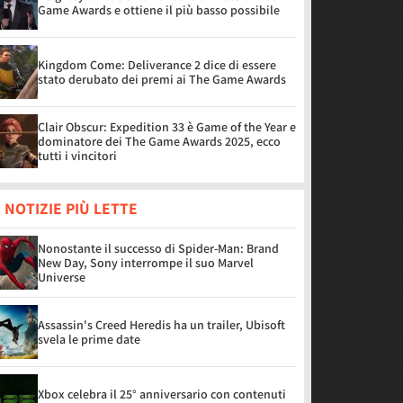
Game Awards e ottiene il più basso possibile
Kingdom Come: Deliverance 2 dice di essere
stato derubato dei premi ai The Game Awards
Clair Obscur: Expedition 33 è Game of the Year e
dominatore dei The Game Awards 2025, ecco
tutti i vincitori
 NOTIZIE PIÙ LETTE
Nonostante il successo di Spider-Man: Brand
New Day, Sony interrompe il suo Marvel
Universe
Assassin's Creed Heredis ha un trailer, Ubisoft
svela le prime date
Xbox celebra il 25° anniversario con contenuti