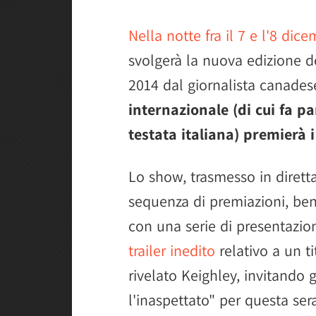
Nella notte fra il 7 e l'8 dic
svolgerà la nuova edizione d
2014 dal giornalista canades
internazionale (di cui fa pa
testata italiana) premierà i
Lo show, trasmesso in diret
sequenza di premiazioni, bens
con una serie di presentazio
trailer inedito
relativo a un t
rivelato Keighley, invitando 
l'inaspettato" per questa ser