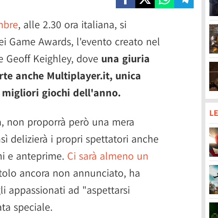
embre
, alle 2.30 ora italiana, si
ei Game Awards, l'evento creato nel
e Geoff Keighley, dove
una giuria
rte anche Multiplayer.it, unica
 migliori giochi dell'anno.
LE
ta, non proporrà però una mera
ì delizierà i propri spettatori anche
ni e anteprime.
Ci sarà almeno un
itolo ancora non annunciato, ha
gli appassionati ad "aspettarsi
ata speciale.