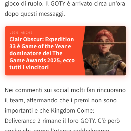
gioco di ruolo. Il GOTY è arrivato circa un'ora
dopo questi messaggi.
Clair Obscur: Expedition
33 è Game of the Year e
dominatore dei The
Game Awards 2025, ecco
tutti i vincitori
Nei commenti sui social molti fan rincuorano
il team, affermando che i premi non sono
importanti e che Kingdom Come:
Deliverance 2 rimane il loro GOTY. C'è però
anche chi, come l'utente reddrakonmo,