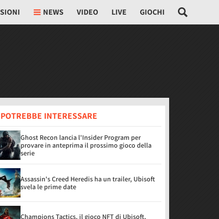
SIONI
NEWS
VIDEO
LIVE
GIOCHI
I POTREBBE INTERESSARE
Ghost Recon lancia l'Insider Program per
provare in anteprima il prossimo gioco della
serie
Assassin's Creed Heredis ha un trailer, Ubisoft
svela le prime date
Champions Tactics, il gioco NFT di Ubisoft,