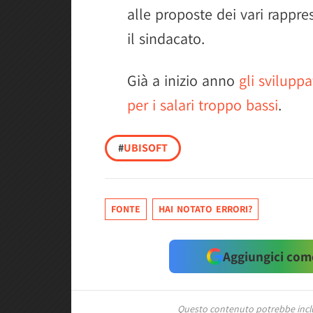
alle proposte dei vari rappres
il sindacato.
Già a inizio anno
gli svilupp
per i salari troppo bassi
.
#
UBISOFT
FONTE
HAI NOTATO ERRORI?
Aggiungici come
Questo contenuto potrebbe includ