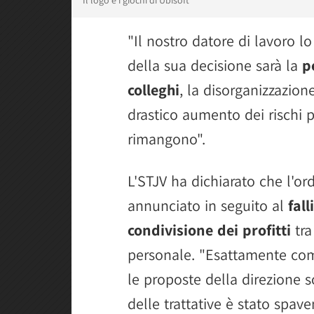
Il logo e i giochi di Ubisoft
"Il nostro datore di lavoro 
della sua decisione sarà la
p
colleghi
, la disorganizzazione
drastico aumento dei rischi p
rimangono".
L'STJV ha dichiarato che l'ord
annunciato in seguito al
fall
condivisione dei profitti
tra
personale. "Esattamente come 
le proposte della direzione so
delle trattative è stato spav