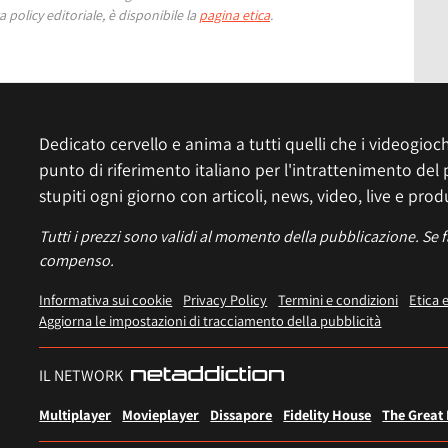
 policy editoriale, è disponibile la
pagina etica
.
Dedicato cervello e anima a tutti quelli che i videogiochi
punto di riferimento italiano per l'intrattenimento del 
stupiti ogni giorno con articoli, news, video, live e prod
Tutti i prezzi sono validi al momento della pubblicazione. Se 
compenso.
Informativa sui cookie
Privacy Policy
Termini e condizioni
Etica 
Aggiorna le impostazioni di tracciamento della pubblicità
IL NETWORK
Multiplayer
Movieplayer
Dissapore
Fidelity House
The Great