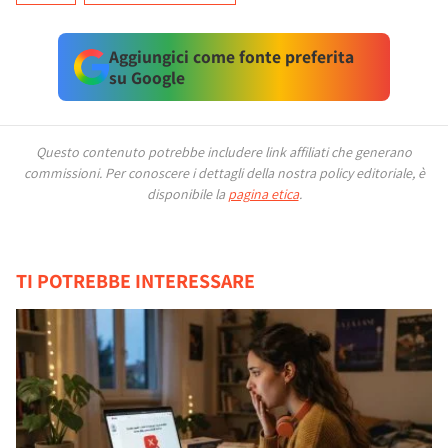
Aggiungici come fonte preferita
su Google
Questo contenuto potrebbe includere link affiliati che generano
commissioni.
Per conoscere i dettagli della nostra policy editoriale, è
disponibile la
pagina etica
.
TI POTREBBE INTERESSARE