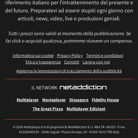
riferimento italiano per l'intrattenimento del presente e
del futuro. Preparatevi ad essere stupiti ogni giorno con
articoli, news, video, live e produzioni geniali.
Tutti i prezzi sono validi al momento della pubblicazione. Se
fai click o acquisti qualcosa, potremmo ricevere un compenso.
Informativa sui cookie
Privacy Policy
Termini e condizioni
Etica e trasparenza
Contatti
Lavora con noi
Aggiorna le impostazioni di tracciamento della pubblicità
IL NETWORK
Multiplayer
Movieplayer
Dissapore
Fidelity House
The Great Pizza
Multiplayer Edizioni
© 2026 Multiplayer.it è di proprietà di NetAddiction S.r.l. REA TR - 80133 - P.iva:
01206540559 – Sede Legale: Piazza Europa, 19 - 05100 Terni (TR) Italy