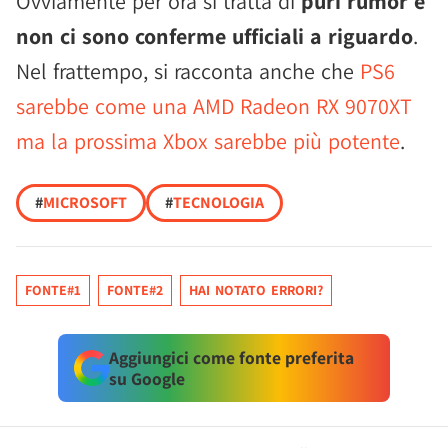
Ovviamente per ora si tratta di
puri rumor e
non ci sono conferme ufficiali a riguardo
.
Nel frattempo, si racconta anche che
PS6
sarebbe come una AMD Radeon RX 9070XT
ma la prossima Xbox sarebbe più potente
.
#
MICROSOFT
#
TECNOLOGIA
FONTE#1
FONTE#2
HAI NOTATO ERRORI?
Aggiungici come fonte preferita
su Google