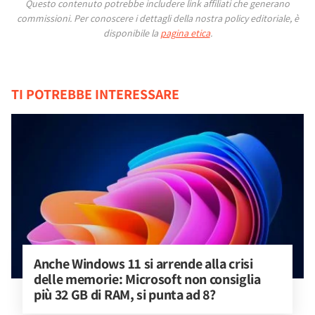
Questo contenuto potrebbe includere link affiliati che generano
commissioni.
Per conoscere i dettagli della nostra policy editoriale, è
disponibile la
pagina etica
.
TI POTREBBE INTERESSARE
Anche Windows 11 si arrende alla crisi 
delle memorie: Microsoft non consiglia 
più 32 GB di RAM, si punta ad 8?