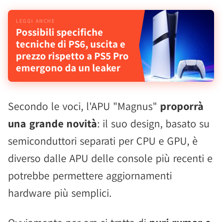
Possibili specifiche
tecniche di PS6, uscita e
prezzo rispetto a PS5 Pro
emergono da un leaker
Secondo le voci, l'APU "Magnus"
proporrà
una grande novità
: il suo design, basato su
semiconduttori separati per CPU e GPU, è
diverso dalle APU delle console più recenti e
potrebbe permettere aggiornamenti
hardware più semplici.