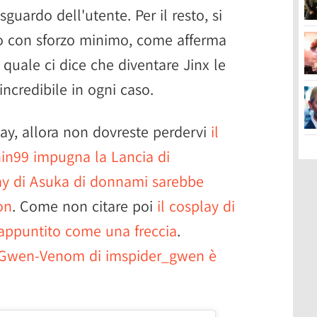
guardo dell'utente. Per il resto, si
ato con sforzo minimo, come afferma
quale ci dice che diventare Jinx le
ncredibile in ogni caso.
ay, allora non dovreste perdervi
il
nin99 impugna la Lancia di
lay di Asuka di donnami sarebbe
on
. Come non citare poi
il cosplay di
 appuntito come una freccia
.
i Gwen-Venom di imspider_gwen è