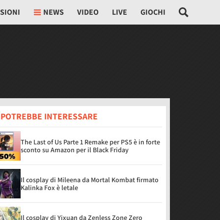
SIONI
NEWS
VIDEO
LIVE
GIOCHI
I POTREBBE INTERESSARE
The Last of Us Parte 1 Remake per PS5 è in forte
sconto su Amazon per il Black Friday
Il cosplay di Mileena da Mortal Kombat firmato
Kalinka Fox è letale
Il cosplay di Yixuan da Zenless Zone Zero