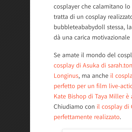
cosplayer che calamitano lo s
tratta di un cosplay realizz
bubbleteababydoll stessa, la 
dà una carica motivazionale i
Se amate il mondo del cospl
cosplay di Asuka di sarah.to
Longinus
, ma anche
il cosp
perfetto per un film live-acti
Kate Bishop di Taya Miller è
Chiudiamo con
il cosplay d
perfettamente realizzato
.