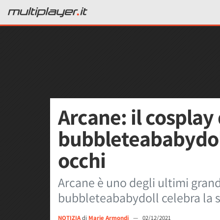
Arcane: il cosplay 
bubbleteababydoll
occhi
Arcane è uno degli ultimi grandi
bubbleteababydoll celebra la se
NOTIZIA
di
Marie Armondi
—
02/12/2021