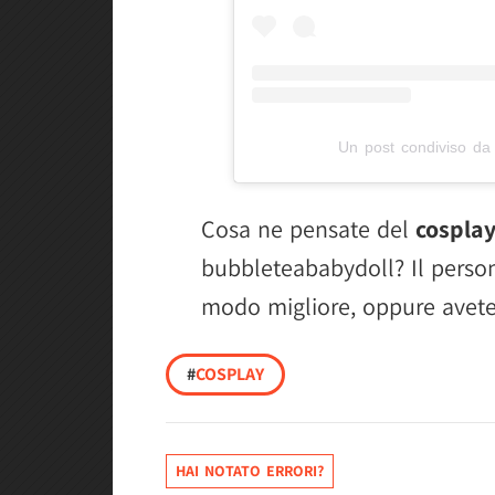
Un post condiviso da
Cosa ne pensate del
cosplay
bubbleteababydoll? Il person
modo migliore, oppure avete 
#
COSPLAY
HAI NOTATO ERRORI?