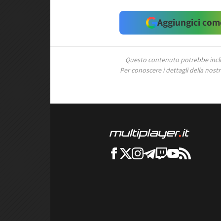
Aggiungici come
Questo contenuto potrebbe includ
Per conoscere i dettagli della nostra