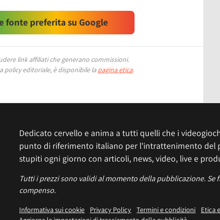
 fonte preferita su Google
ere link affiliati che generano commissioni.
 policy editoriale, è disponibile la
pagina etica
.
Dedicato cervello e anima a tutti quelli che i videogiochi
punto di riferimento italiano per l'intrattenimento del 
stupiti ogni giorno con articoli, news, video, live e prod
Tutti i prezzi sono validi al momento della pubblicazione. Se 
compenso.
Informativa sui cookie
Privacy Policy
Termini e condizioni
Etica 
Aggiorna le impostazioni di tracciamento della pubblicità