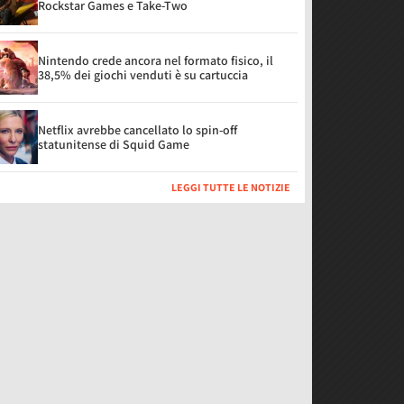
Rockstar Games e Take-Two
Nintendo crede ancora nel formato fisico, il
38,5% dei giochi venduti è su cartuccia
Netflix avrebbe cancellato lo spin-off
statunitense di Squid Game
LEGGI TUTTE LE NOTIZIE