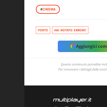
#
CINEMA
FONTE
HAI NOTATO ERRORI?
Aggiungici come
Questo contenuto potrebbe includ
Per conoscere i dettagli della nostra