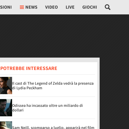
SIONI
NEWS
VIDEO
LIVE
GIOCHI
I POTREBBE INTERESSARE
Il cast di The Legend of Zelda vedrà la presenza
di Lydia Peckham
Odissea ha incassato oltre un miliardo di
dollari
Sam Neill, scomparso a luglio, apparirà nel film