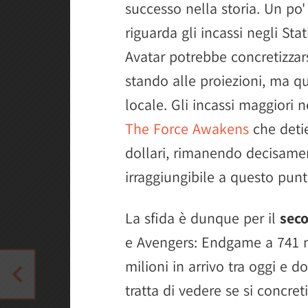
successo nella storia. Un po'
riguarda gli incassi negli Sta
Avatar potrebbe concretizzars
stando alle proiezioni, ma q
locale. Gli incassi maggiori 
The Force Awakens
che detie
dollari, rimanendo decisame
irraggiungibile a questo punt
La sfida è dunque per il
sec
e Avengers: Endgame a 741 mi
milioni in arrivo tra oggi e 
tratta di vedere se si concre