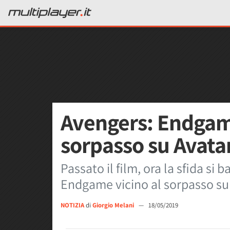
Avengers: Endgame
sorpasso su Avatar
Passato il film, ora la sfida si 
Endgame vicino al sorpasso su A
NOTIZIA
di
Giorgio Melani
—
18/05/2019