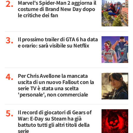
Marvel's Spider-Man 2 aggiorna il
costume di Brand New Day dopo
le critiche dei fan
Il prossimo trailer di GTA 6 ha data
e orario: sarà visibile su Netflix
Per Chris Avellone la mancata
uscita di un nuovo Fallout con la
serie TV è stata una scelta
'personale', non commerciale
Il record di giocatori di Gears of
War: E-Day su Steam ha già
battuto tutti gli altri titoli della
serie