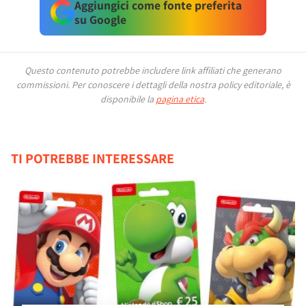
Aggiungici come fonte preferita
su Google
Questo contenuto potrebbe includere link affiliati che generano
commissioni.
Per conoscere i dettagli della nostra policy editoriale, è
disponibile la
pagina etica
.
TI POTREBBE INTERESSARE