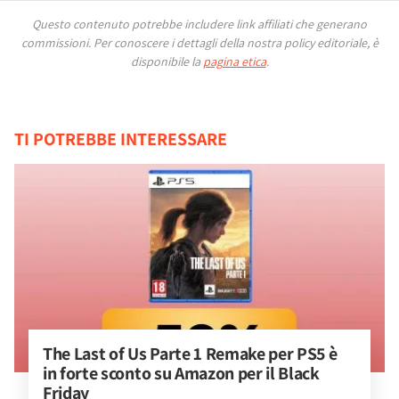
Questo contenuto potrebbe includere link affiliati che generano
commissioni.
Per conoscere i dettagli della nostra policy editoriale, è
disponibile la
pagina etica
.
TI POTREBBE INTERESSARE
The Last of Us Parte 1 Remake per PS5 è 
in forte sconto su Amazon per il Black 
Friday