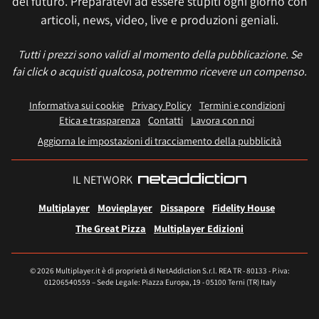
del futuro. Preparatevi ad essere stupiti ogni giorno con
articoli, news, video, live e produzioni geniali.
Tutti i prezzi sono validi al momento della pubblicazione. Se
fai click o acquisti qualcosa, potremmo ricevere un compenso.
Informativa sui cookie
Privacy Policy
Termini e condizioni
Etica e trasparenza
Contatti
Lavora con noi
Aggiorna le impostazioni di tracciamento della pubblicità
IL NETWORK
Multiplayer
Movieplayer
Dissapore
Fidelity House
The Great Pizza
Multiplayer Edizioni
© 2026 Multiplayer.it è di proprietà di NetAddiction S.r.l. REA TR - 80133 - P.iva:
01206540559 – Sede Legale: Piazza Europa, 19 - 05100 Terni (TR) Italy