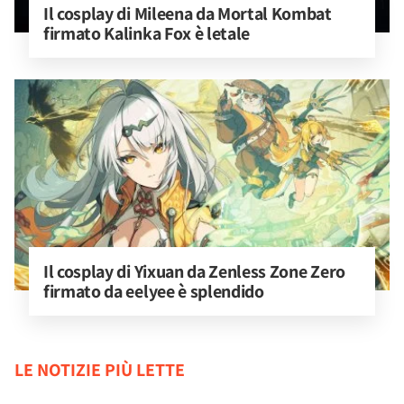
Il cosplay di Mileena da Mortal Kombat 
firmato Kalinka Fox è letale
Il cosplay di Yixuan da Zenless Zone Zero 
firmato da eelyee è splendido
LE NOTIZIE PIÙ LETTE