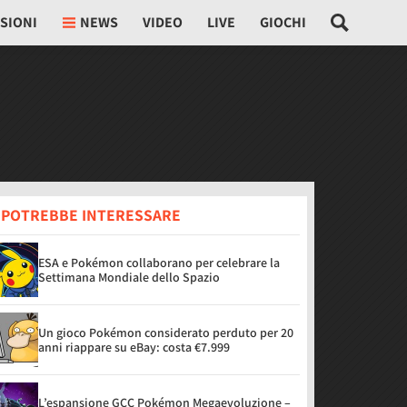
SIONI
NEWS
VIDEO
LIVE
GIOCHI
I POTREBBE INTERESSARE
ESA e Pokémon collaborano per celebrare la
Settimana Mondiale dello Spazio
Un gioco Pokémon considerato perduto per 20
anni riappare su eBay: costa €7.999
L’espansione GCC Pokémon Megaevoluzione –