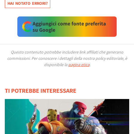
HAI NOTATO ERRORI?
Aggiungici come fonte preferita
su Google
Questo contenuto potrebbe includere link affiliati che generano
commissioni.
Per conoscere i dettagli della nostra policy editoriale, è
disponibile la
pagina etica
.
TI POTREBBE INTERESSARE