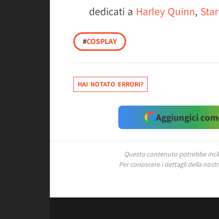
dedicati a
Harley Quinn
,
Star
#
COSPLAY
HAI NOTATO ERRORI?
Aggiungici come
Questo contenuto potrebbe includ
Per conoscere i dettagli della nostra