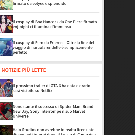
firmato da eelyee è splendido
Il cosplay di Boa Hancock da One Piece firmato
enjinight ci illumina d'immenso
Il cosplay di Fern da Frieren – Oltre la fine del
viaggio di haruofarendelle è semplicemente
perfetto
 NOTIZIE PIÙ LETTE
Il prossimo trailer di GTA 6 ha data e orario:
sarà visibile su Netflix
Nonostante il successo di Spider-Man: Brand
New Day, Sony interrompe il suo Marvel
Universe
Halo Studios non avrebbe in realtà licenziato
dipendenti interni dopo il lancio di Campaign