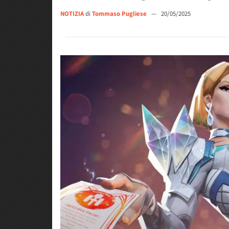
NOTIZIA
di
Tommaso Pugliese
—
20/05/2025