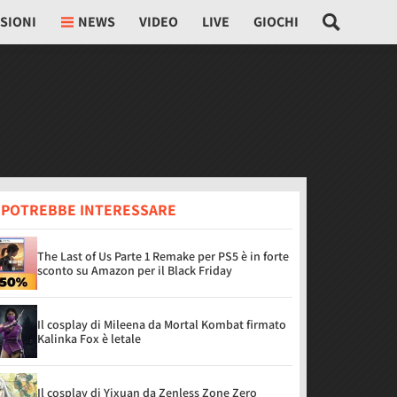
SIONI
NEWS
VIDEO
LIVE
GIOCHI
I POTREBBE INTERESSARE
The Last of Us Parte 1 Remake per PS5 è in forte
sconto su Amazon per il Black Friday
Il cosplay di Mileena da Mortal Kombat firmato
Kalinka Fox è letale
Il cosplay di Yixuan da Zenless Zone Zero