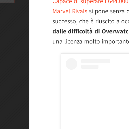
Capace di superare i 644.00
Marvel Rivals
si pone senza d
successo, che è riuscito a o
dalle difficoltà di Overwat
una licenza molto important