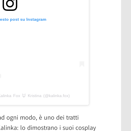
uesto post su Instagram
alinka Fox 🦊 Kristina (@kalinka.fox)
ad ogni modo, è uno dei tratti
Kalinka: lo dimostrano i suoi cosplay