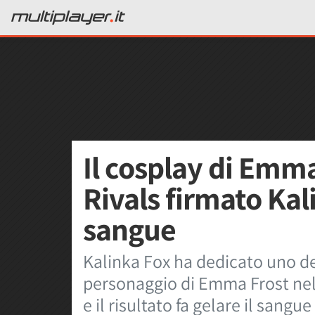
Il cosplay di Emm
Rivals firmato Kali
sangue
Kalinka Fox ha dedicato uno dei
personaggio di Emma Frost nell
e il risultato fa gelare il sangu