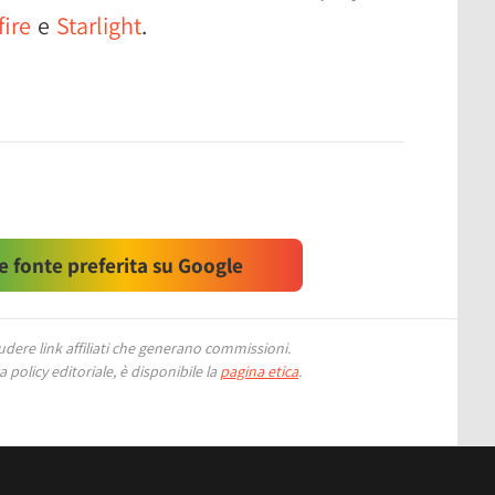
fire
e
Starlight
.
 fonte preferita su Google
ere link affiliati che generano commissioni.
 policy editoriale, è disponibile la
pagina etica
.