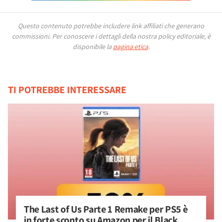
Questo contenuto potrebbe includere link affiliati che generano
commissioni.
Per conoscere i dettagli della nostra policy editoriale, è
disponibile la
pagina etica
.
TI POTREBBE INTERESSARE
The Last of Us Parte 1 Remake per PS5 è 
in forte sconto su Amazon per il Black 