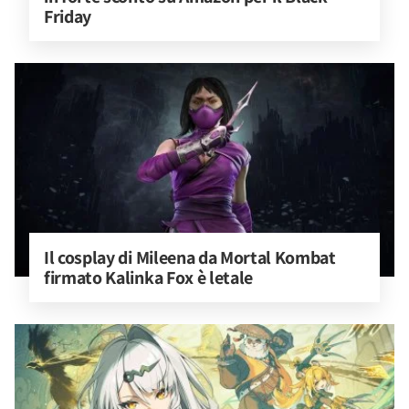
Friday
Il cosplay di Mileena da Mortal Kombat 
firmato Kalinka Fox è letale