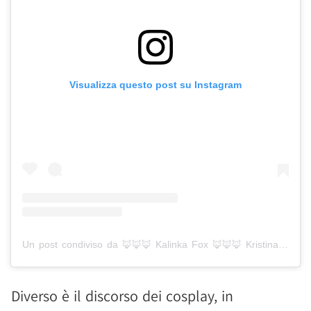
Visualizza questo post su Instagram
Un post condiviso da 🦊🦊🦊 Kalinka Fox 🦊🦊🦊 Kristina Strukova (@kalinka.fox)
Diverso è il discorso dei cosplay, in