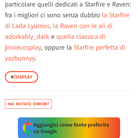
particolare quelli dedicati a Starfire e Raven:
fra i migliori ci sono senza dubbio
la Starfire
di Lada Lyumos
,
la Raven con le ali di
adorkably_dark
e
quella classica di
jinxiecosplay
, oppure la
Starfire perfetta di
yazbunnyy
.
#
COSPLAY
HAI NOTATO ERRORI?
Aggiungici come fonte preferita
su Google