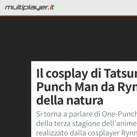
Il cosplay di Tats
Punch Man da Ryn
della natura
Si torna a parlare di One-Punc
della terza stagione dell'anime
realizzato dalla cosplayer Ryn