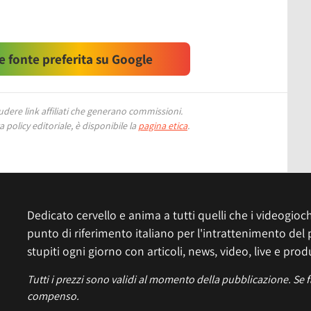
 fonte preferita su Google
ere link affiliati che generano commissioni.
 policy editoriale, è disponibile la
pagina etica
.
Dedicato cervello e anima a tutti quelli che i videogiochi
punto di riferimento italiano per l'intrattenimento del 
stupiti ogni giorno con articoli, news, video, live e prod
Tutti i prezzi sono validi al momento della pubblicazione. Se 
compenso.