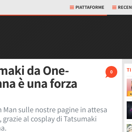
PIATTAFORME
RECEN
umaki da One-
T
0
na è una forza
h Man sulle nostre pagine in attesa
, grazie al cosplay di Tatsumaki
na.