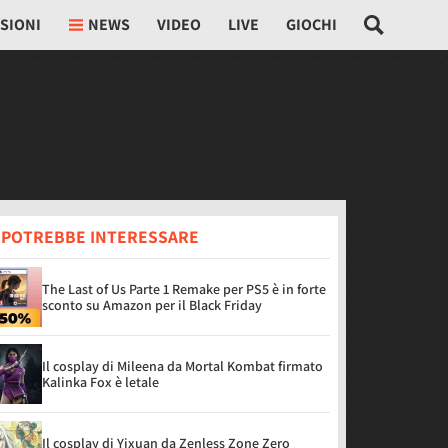
SIONI
NEWS
VIDEO
LIVE
GIOCHI
I POTREBBE INTERESSARE
The Last of Us Parte 1 Remake per PS5 è in forte
sconto su Amazon per il Black Friday
Il cosplay di Mileena da Mortal Kombat firmato
Kalinka Fox è letale
Il cosplay di Yixuan da Zenless Zone Zero