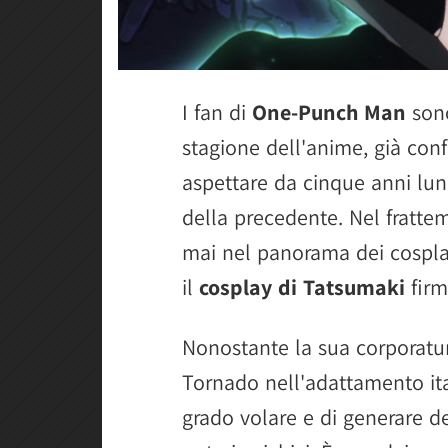
I fan di
One-Punch Man
sono
stagione dell'anime, già con
aspettare da cinque anni lu
della precedente. Nel fratte
mai nel panorama dei cospla
il
cosplay di Tatsumaki
fir
Nonostante la sua corporatur
Tornado nell'adattamento ita
grado volare e di generare dei