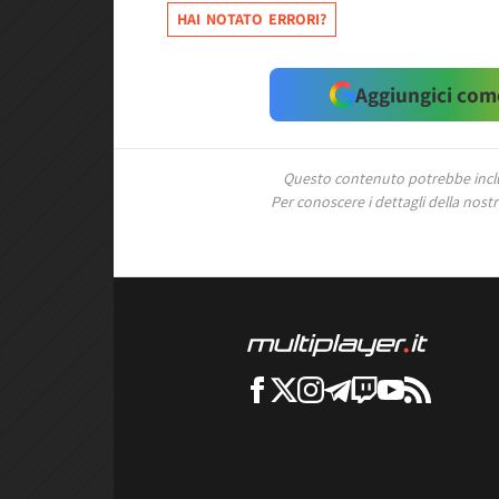
HAI NOTATO ERRORI?
Aggiungici come
Questo contenuto potrebbe includ
Per conoscere i dettagli della nostra