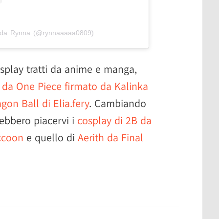
o da Rynna (@rynnaaaaa0809)
splay tratti da anime e manga,
da One Piece firmato da Kalinka
on Ball di Elia.fery
. Cambiando
ebbero piacervi i
cosplay di 2B da
ccoon
e quello di
Aerith da Final