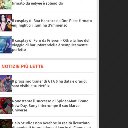
firmato da eelyee è splendido
Il cosplay di Boa Hancock da One Piece firmato
enjinight ci illumina d'immenso
Il cosplay di Fern da Frieren – Oltre la fine del
viaggio di haruofarendelle è semplicemente
perfetto
 NOTIZIE PIÙ LETTE
Il prossimo trailer di GTA 6 ha data e orario:
sarà visibile su Netflix
Nonostante il successo di Spider-Man: Brand
New Day, Sony interrompe il suo Marvel
Universe
Halo Studios non avrebbe in realtà licenziato
dipendenti interni dopo il lancio di Campaign