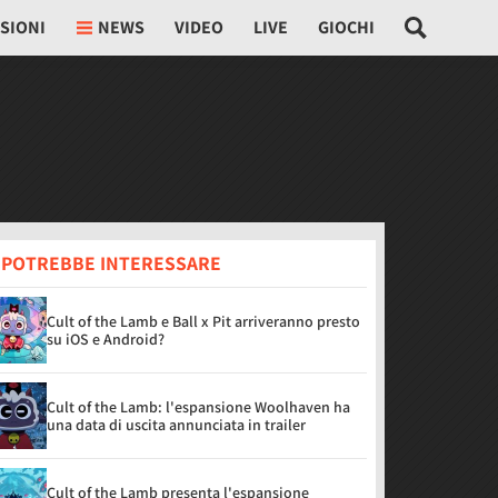
SIONI
NEWS
VIDEO
LIVE
GIOCHI
I POTREBBE INTERESSARE
Cult of the Lamb e Ball x Pit arriveranno presto
su iOS e Android?
Cult of the Lamb: l'espansione Woolhaven ha
una data di uscita annunciata in trailer
Cult of the Lamb presenta l'espansione