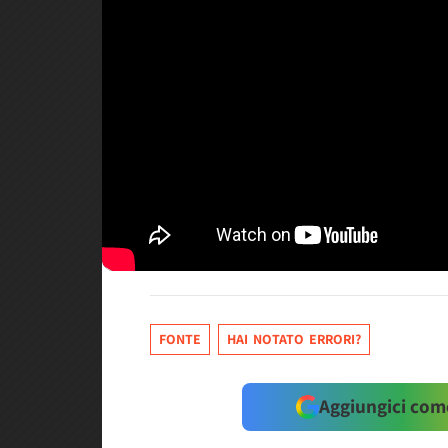
FONTE
HAI NOTATO ERRORI?
Aggiungici come