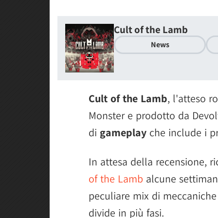
Cult of the Lamb
News
Cult of the Lamb
, l'atteso 
Monster e prodotto da Devolv
di
gameplay
che include i p
In attesa della recensione, r
of the Lamb
alcune settimane
peculiare mix di meccaniche
divide in più fasi.