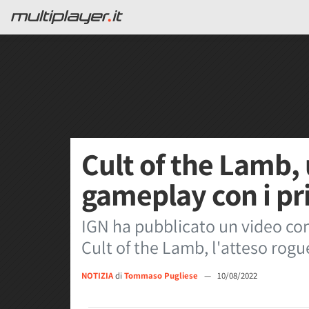
Cult of the Lamb, 
gameplay con i pri
IGN ha pubblicato un video con 
Cult of the Lamb, l'atteso rogu
NOTIZIA
di
Tommaso Pugliese
—
10/08/2022