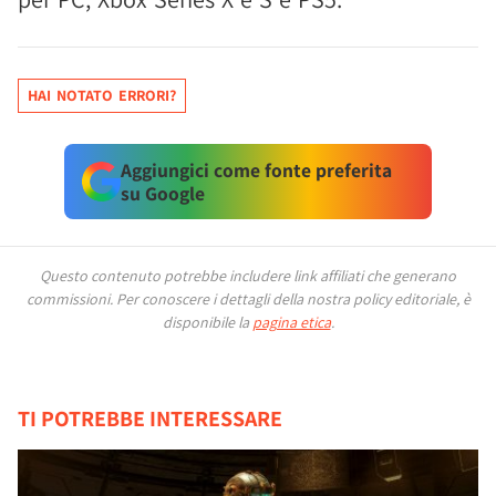
HAI NOTATO ERRORI?
Aggiungici come fonte preferita
su Google
Questo contenuto potrebbe includere link affiliati che generano
commissioni.
Per conoscere i dettagli della nostra policy editoriale, è
disponibile la
pagina etica
.
TI POTREBBE INTERESSARE