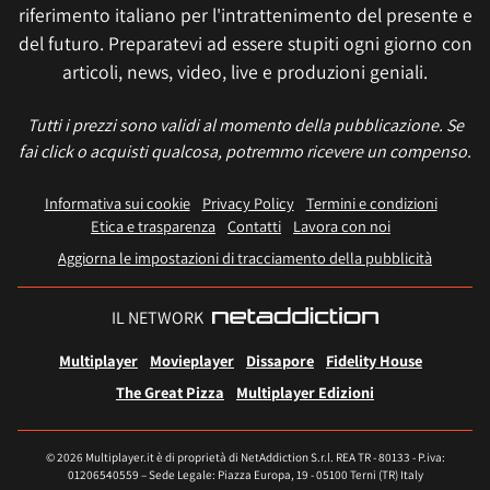
riferimento italiano per l'intrattenimento del presente e
del futuro. Preparatevi ad essere stupiti ogni giorno con
articoli, news, video, live e produzioni geniali.
Tutti i prezzi sono validi al momento della pubblicazione. Se
fai click o acquisti qualcosa, potremmo ricevere un compenso.
Informativa sui cookie
Privacy Policy
Termini e condizioni
Etica e trasparenza
Contatti
Lavora con noi
Aggiorna le impostazioni di tracciamento della pubblicità
IL NETWORK
Multiplayer
Movieplayer
Dissapore
Fidelity House
The Great Pizza
Multiplayer Edizioni
© 2026 Multiplayer.it è di proprietà di NetAddiction S.r.l. REA TR - 80133 - P.iva:
01206540559 – Sede Legale: Piazza Europa, 19 - 05100 Terni (TR) Italy