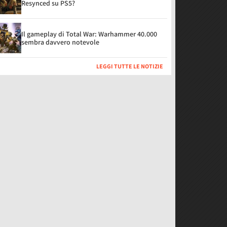
Resynced su PS5?
Il gameplay di Total War: Warhammer 40.000
sembra davvero notevole
LEGGI TUTTE LE NOTIZIE