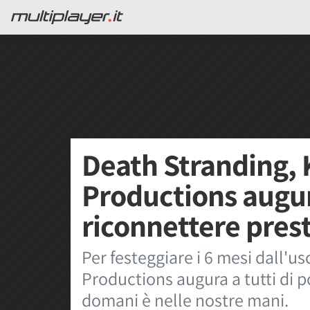
Death Stranding,
Productions augur
riconnettere pres
Per festeggiare i 6 mesi dall'u
Productions augura a tutti di p
domani è nelle nostre mani.