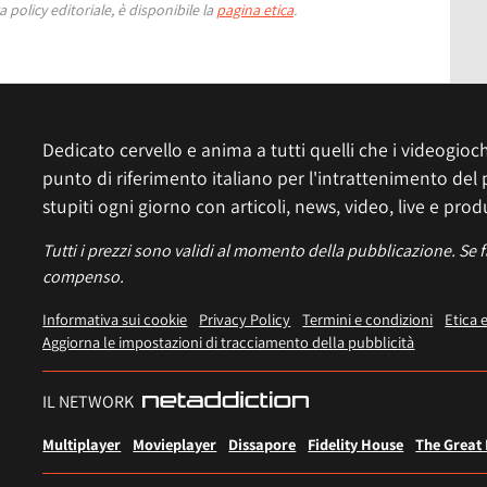
 policy editoriale, è disponibile la
pagina etica
.
Dedicato cervello e anima a tutti quelli che i videogiochi
punto di riferimento italiano per l'intrattenimento del 
stupiti ogni giorno con articoli, news, video, live e prod
Tutti i prezzi sono validi al momento della pubblicazione. Se 
compenso.
Informativa sui cookie
Privacy Policy
Termini e condizioni
Etica 
Aggiorna le impostazioni di tracciamento della pubblicità
IL NETWORK
Multiplayer
Movieplayer
Dissapore
Fidelity House
The Great