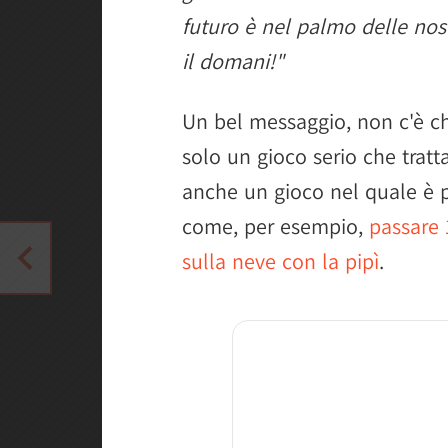
futuro è nel palmo delle nos
il domani!"
Un bel messaggio, non c'è c
solo un gioco serio che tratt
anche un gioco nel quale è po
come, per esempio,
passare 
sulla neve con la pipì
.