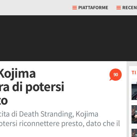
PIATTAFORME
RECEN
 Kojima
T
90
a di potersi
to
scita di Death Stranding, Kojima
otersi riconnettere presto, dato che il