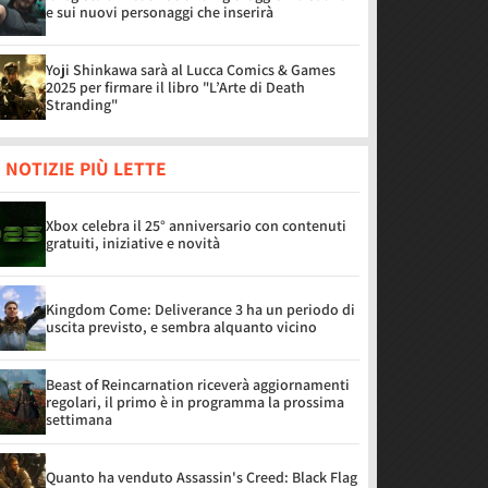
e sui nuovi personaggi che inserirà
Yoji Shinkawa sarà al Lucca Comics & Games
2025 per firmare il libro "L’Arte di Death
Stranding"
 NOTIZIE PIÙ LETTE
Xbox celebra il 25° anniversario con contenuti
gratuiti, iniziative e novità
Kingdom Come: Deliverance 3 ha un periodo di
uscita previsto, e sembra alquanto vicino
Beast of Reincarnation riceverà aggiornamenti
regolari, il primo è in programma la prossima
settimana
Quanto ha venduto Assassin's Creed: Black Flag