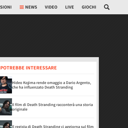
SIONI
NEWS
VIDEO
LIVE
GIOCHI
I POTREBBE INTERESSARE
Hideo Kojima rende omaggio a Dario Argento,
che ha influenzato Death Stranding
Il film di Death Stranding racconterà una storia
originale
Il regista di Death Stranding ci aggiorna sul film