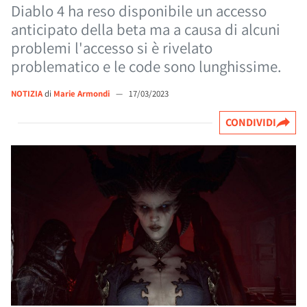
Diablo 4 ha reso disponibile un accesso
anticipato della beta ma a causa di alcuni
problemi l'accesso si è rivelato
problematico e le code sono lunghissime.
NOTIZIA
di
Marie Armondi
—
17/03/2023
CONDIVIDI