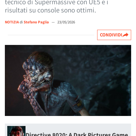
tecnico di Supermassive con UE5 e i
risultati su console sono ottimi.
NOTIZIA
di
Stefano Paglia
—
23/05/2026
CONDIVIDI
Directive 8020: A Dark Pictures Game