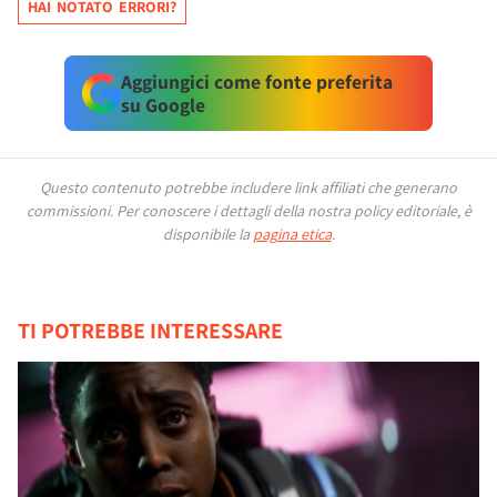
HAI NOTATO ERRORI?
Aggiungici come fonte preferita
su Google
Questo contenuto potrebbe includere link affiliati che generano
commissioni.
Per conoscere i dettagli della nostra policy editoriale, è
disponibile la
pagina etica
.
TI POTREBBE INTERESSARE