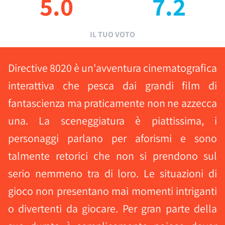
5.0
7.2
IL TUO VOTO
Directive 8020 è un'avventura cinematografica
interattiva che pesca dai grandi film di
fantascienza ma praticamente non ne azzecca
una. La sceneggiatura è piattissima, i
personaggi parlano per aforismi e sono
talmente retorici che non si prendono sul
serio nemmeno tra di loro. Le situazioni di
gioco non presentano mai momenti intriganti
o divertenti da giocare. Per gran parte della