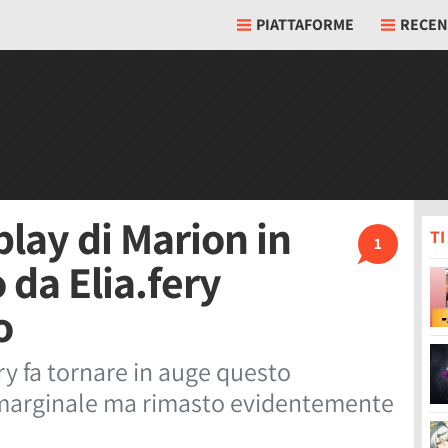
PIATTAFORME
RECEN
play di Marion in
T
1
da Elia.fery
o
ry fa tornare in auge questo
 marginale ma rimasto evidentemente