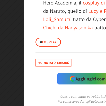
Hero Academia, il
cosplay d
da Naruto, quello di
Lucy e 
Loli_Samurai
tratto da Cybe
Chichi da Nadyasonika
tratto
#
COSPLAY
HAI NOTATO ERRORI?
Aggiungici come
Questo contenuto potrebbe includ
Per conoscere i dettagli della nostra