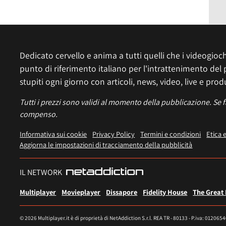
Dedicato cervello e anima a tutti quelli che i videogiochi
punto di riferimento italiano per l'intrattenimento del 
stupiti ogni giorno con articoli, news, video, live e prod
Tutti i prezzi sono validi al momento della pubblicazione. Se 
compenso.
Informativa sui cookie
Privacy Policy
Termini e condizioni
Etica 
Aggiorna le impostazioni di tracciamento della pubblicità
IL NETWORK
Multiplayer
Movieplayer
Dissapore
Fidelity House
The Great
© 2026 Multiplayer.it è di proprietà di NetAddiction S.r.l. REA TR - 80133 - P.iva: 012065