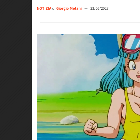
NOTIZIA
di
Giorgio Melani
—
23/05/2023