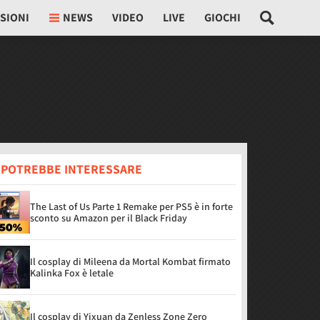
SIONI
NEWS
VIDEO
LIVE
GIOCHI
I POTREBBE INTERESSARE
The Last of Us Parte 1 Remake per PS5 è in forte
sconto su Amazon per il Black Friday
Il cosplay di Mileena da Mortal Kombat firmato
Kalinka Fox è letale
Il cosplay di Yixuan da Zenless Zone Zero