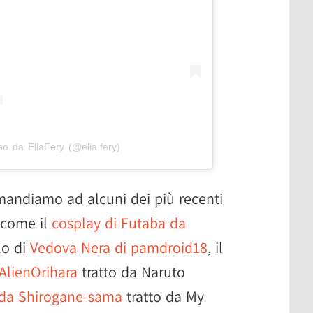
so da EliaFery (@elia.fery)
rimandiamo ad alcuni dei più recenti
 come il
cosplay di Futaba da
lo di
Vedova Nera di pamdroid18
, il
AlienOrihara
tratto da Naruto
da Shirogane-sama
tratto da My