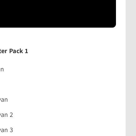
ter Pack 1
an
yan
yan 2
yan 3