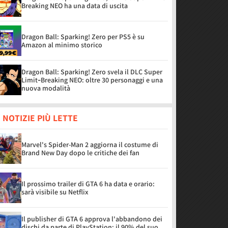
Breaking NEO ha una data di uscita
Dragon Ball: Sparking! Zero per PS5 è su
Amazon al minimo storico
Dragon Ball: Sparking! Zero svela il DLC Super
Limit‑Breaking NEO: oltre 30 personaggi e una
nuova modalità
 NOTIZIE PIÙ LETTE
Marvel's Spider-Man 2 aggiorna il costume di
Brand New Day dopo le critiche dei fan
Il prossimo trailer di GTA 6 ha data e orario:
sarà visibile su Netflix
Il publisher di GTA 6 approva l'abbandono dei
dischi da parte di PlayStation: il 90% del suo