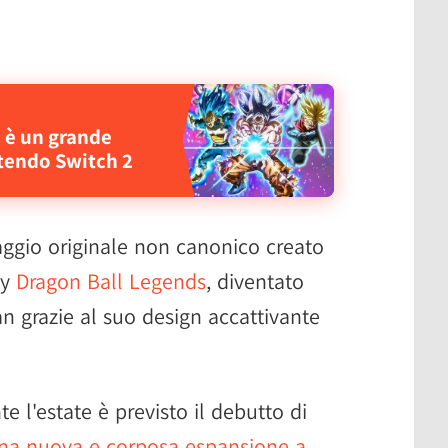
o è un grande
tendo Switch 2
aggio originale non canonico creato
ay
Dragon Ball Legends
, diventato
n grazie al suo design accattivante
e l'estate è previsto il debutto di
una nuova e corposa espansione a