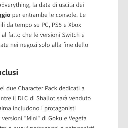
erything, la data di uscita dei
ggio
per entrambe le console. Le
ili da tempo su PC, PS5 e Xbox
o al fatto che le versioni Switch e
ate nei negozi solo alla fine dello
nclusi
ei due Character Pack dedicati a
ntre il DLC di Shallot sarà venduto
aima includono i protagonisti
 versioni "Mini" di Goku e Vegeta
ltre a nuovi personaggi e antagonisti