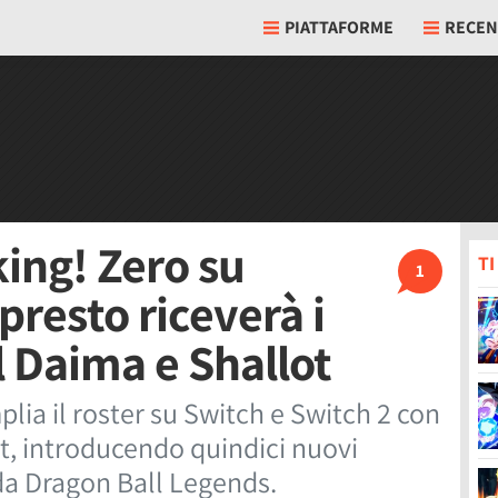
PIATTAFORME
RECEN
ing! Zero su
T
1
presto riceverà i
l Daima e Shallot
lia il roster su Switch e Switch 2 con
ot, introducendo quindici nuovi
 da Dragon Ball Legends.