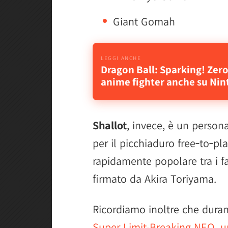
Giant Gomah
Dragon Ball: Sparking! Zer
anime fighter anche su Nin
Shallot
, invece, è un person
per il picchiaduro free‑to‑pl
rapidamente popolare tra i fa
firmato da Akira Toriyama.
Ricordiamo inoltre che durant
Super Limit-Breaking NEO, 