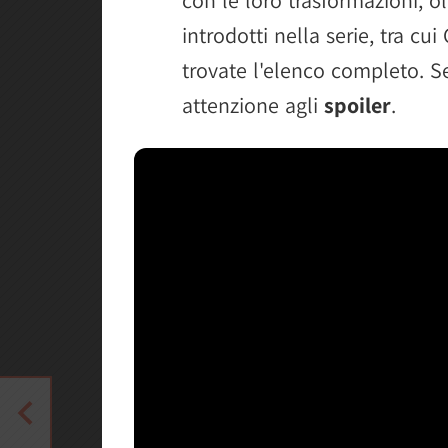
introdotti nella serie, tra cu
trovate l'elenco completo. S
attenzione agli
spoiler
.