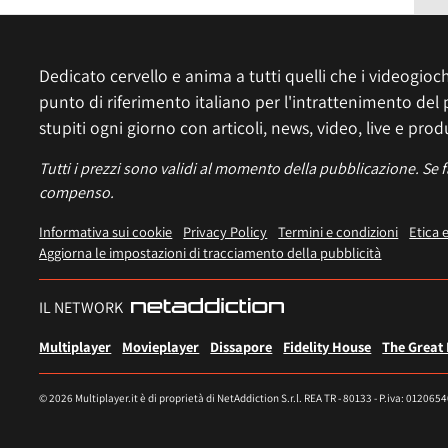
Dedicato cervello e anima a tutti quelli che i videogiochi
punto di riferimento italiano per l'intrattenimento del 
stupiti ogni giorno con articoli, news, video, live e prod
Tutti i prezzi sono validi al momento della pubblicazione. Se 
compenso.
Informativa sui cookie
Privacy Policy
Termini e condizioni
Etica 
Aggiorna le impostazioni di tracciamento della pubblicità
IL NETWORK
Multiplayer
Movieplayer
Dissapore
Fidelity House
The Great
© 2026 Multiplayer.it è di proprietà di NetAddiction S.r.l. REA TR - 80133 - P.iva: 012065