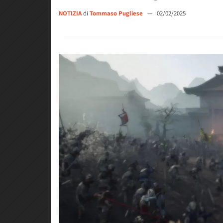
NOTIZIA
di
Tommaso Pugliese
—
02/02/2025