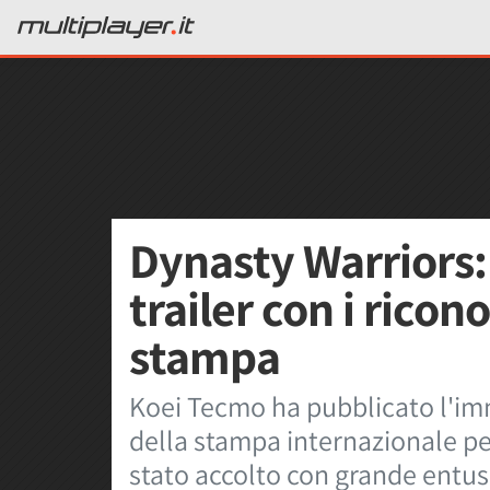
Dynasty Warriors: 
trailer con i ricon
stampa
Koei Tecmo ha pubblicato l'imm
della stampa internazionale pe
stato accolto con grande entu