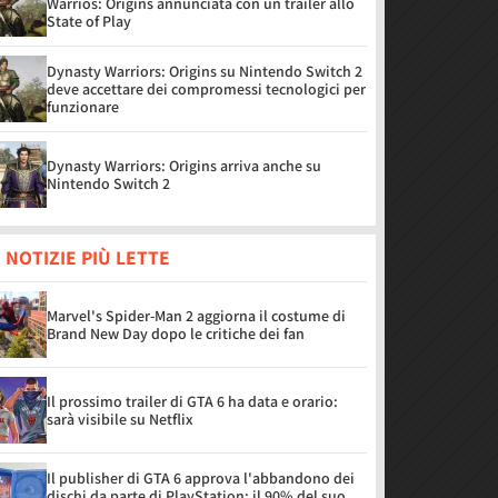
Warrios: Origins annunciata con un trailer allo
State of Play
Dynasty Warriors: Origins su Nintendo Switch 2
deve accettare dei compromessi tecnologici per
funzionare
Dynasty Warriors: Origins arriva anche su
Nintendo Switch 2
 NOTIZIE PIÙ LETTE
Marvel's Spider-Man 2 aggiorna il costume di
Brand New Day dopo le critiche dei fan
Il prossimo trailer di GTA 6 ha data e orario:
sarà visibile su Netflix
Il publisher di GTA 6 approva l'abbandono dei
dischi da parte di PlayStation: il 90% del suo