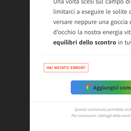
Una volta scesi sul campo di 
limitarci a eseguire le solit
versare neppure una goccia 
d'occhio la nostra energia vit
equilibri dello scontro
in tu
HAI NOTATO ERRORI?
Aggiungici come
Questo contenuto potrebbe includ
Per conoscere i dettagli della nostra