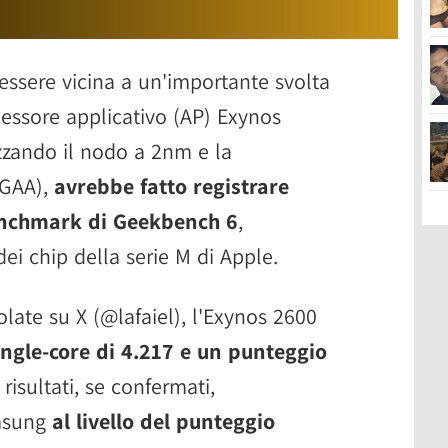
sere vicina a un'importante svolta
cessore applicativo (AP) Exynos
izzando il nodo a 2nm e la
(GAA),
avrebbe fatto registrare
 benchmark di Geekbench 6
,
ei chip della serie M di Apple.
olate su X (@lafaiel), l'Exynos 2600
ngle-core di 4.217 e un punteggio
 risultati, se confermati,
amsung
al livello del punteggio