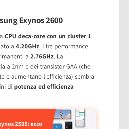
msung Exynos 2600
na
CPU deca-core con un cluster 1
ccato a
4.20GHz
, i tre performance
e rimanenti a
2.76GHz
. La
ia a 2nm e dei transistor GAA (che
nte e aumentano l'efficienza) sembra
ini di
potenza ed efficienza
xynos 2500: ecco