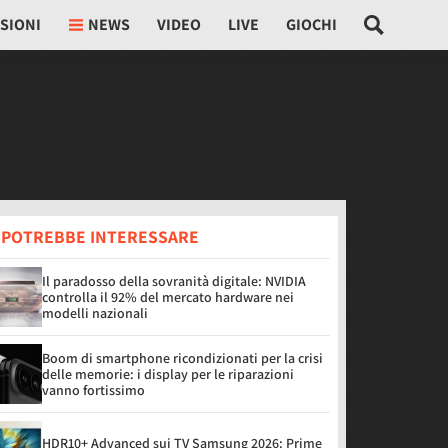
SIONI
NEWS
VIDEO
LIVE
GIOCHI
I POTREBBE INTERESSARE
Il paradosso della sovranità digitale: NVIDIA
controlla il 92% del mercato hardware nei
modelli nazionali
Boom di smartphone ricondizionati per la crisi
delle memorie: i display per le riparazioni
vanno fortissimo
HDR10+ Advanced sui TV Samsung 2026: Prime