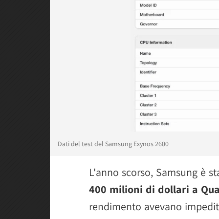
Dati del test del Samsung Exynos 2600
L'anno scorso, Samsung è sta
400 milioni di dollari a Q
rendimento avevano impedit