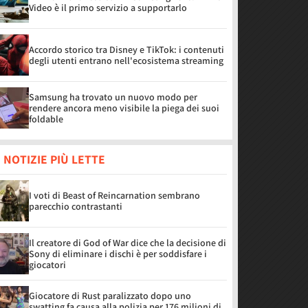
Video è il primo servizio a supportarlo
Accordo storico tra Disney e TikTok: i contenuti
degli utenti entrano nell'ecosistema streaming
Samsung ha trovato un nuovo modo per
rendere ancora meno visibile la piega dei suoi
foldable
 NOTIZIE PIÙ LETTE
I voti di Beast of Reincarnation sembrano
parecchio contrastanti
Il creatore di God of War dice che la decisione di
Sony di eliminare i dischi è per soddisfare i
giocatori
Giocatore di Rust paralizzato dopo uno
swatting fa causa alla polizia per 176 milioni di