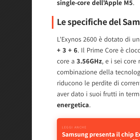
single-core dell'Apple M5
.
Le specifiche del Sa
L'Exynos 2600 è dotato di u
+ 3 + 6
. Il Prime Core è clo
core a
3.56GHz
, e i sei cor
combinazione della tecnolog
riducono le perdite di corre
aver dato i suoi frutti in term
energetica
.
Samsung presenta il chip E