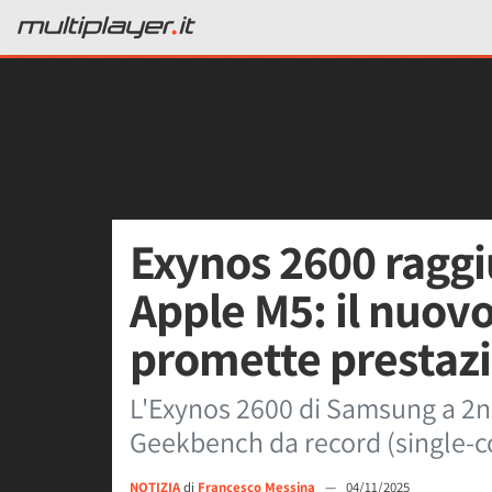
Exynos 2600 raggiun
Apple M5: il nuov
promette prestazi
L'Exynos 2600 di Samsung a 2n
Geekbench da record (single-co
NOTIZIA
di
Francesco Messina
—
04/11/2025