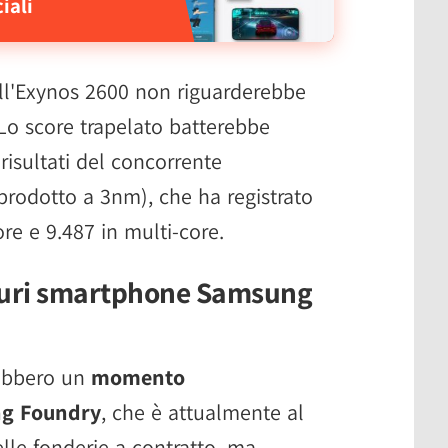
iali
ll'Exynos 2600 non riguarderebbe
 Lo score trapelato batterebbe
risultati del concorrente
prodotto a 3nm), che ha registrato
ore e 9.487 in multi-core.
uturi smartphone Samsung
rebbero un
momento
ng Foundry
, che è attualmente al
lle fonderie a contratto, ma