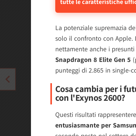
tutte le caratteristiche uffic
La potenziale supremazia de
solo il confronto con Apple.
nettamente anche i presunti 
Snapdragon 8 Elite Gen 5
(
punteggi di 2.865 in single-c
Cosa cambia per i f
con l'Exynos 2600?
Questi risultati rappresente
entusiasmante per Samsu
secondo posto nel settore de