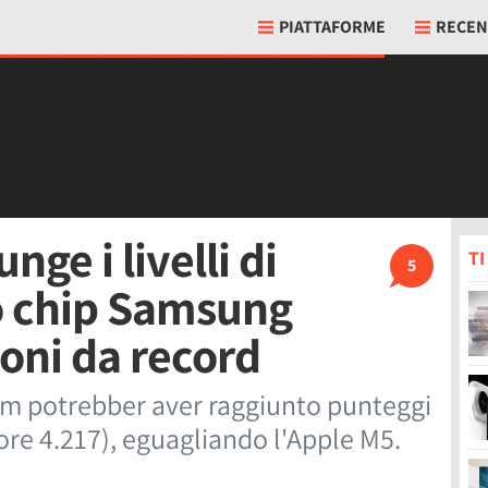
PIATTAFORME
RECEN
ge i livelli di
T
5
o chip Samsung
oni da record
m potrebber aver raggiunto punteggi
re 4.217), eguagliando l'Apple M5.