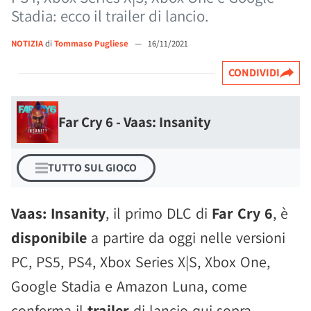
Stadia: ecco il trailer di lancio.
NOTIZIA
di
Tommaso Pugliese
—
16/11/2021
CONDIVIDI
Far Cry 6 - Vaas: Insanity
TUTTO SUL GIOCO
Vaas: Insanity
, il primo DLC di
Far Cry 6
, è
disponibile
a partire da oggi nelle versioni
PC, PS5, PS4, Xbox Series X|S, Xbox One,
Google Stadia e Amazon Luna, come
conferma il
trailer
di lancio qui sopra.