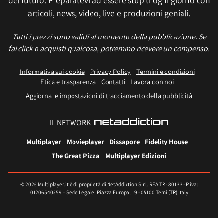
del futuro. Preparatevi ad essere stupiti ogni giorno con
articoli, news, video, live e produzioni geniali.
Tutti i prezzi sono validi al momento della pubblicazione. Se
fai click o acquisti qualcosa, potremmo ricevere un compenso.
Informativa sui cookie
Privacy Policy
Termini e condizioni
Etica e trasparenza
Contatti
Lavora con noi
Aggiorna le impostazioni di tracciamento della pubblicità
IL NETWORK
Multiplayer
Movieplayer
Dissapore
Fidelity House
The Great Pizza
Multiplayer Edizioni
© 2026 Multiplayer.it è di proprietà di NetAddiction S.r.l. REA TR - 80133 - P.iva:
01206540559 – Sede Legale: Piazza Europa, 19 - 05100 Terni (TR) Italy