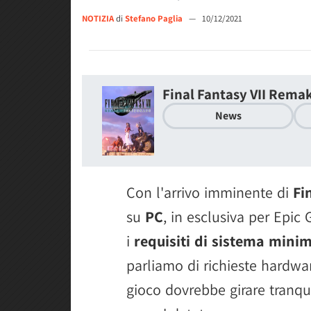
NOTIZIA
di
Stefano Paglia
—
10/12/2021
Final Fantasy VII Rema
News
Con l'arrivo imminente di
Fi
su
PC
, in esclusiva per Epic
i
requisiti di sistema minimi
parliamo di richieste hardwar
gioco dovrebbe girare tranqu