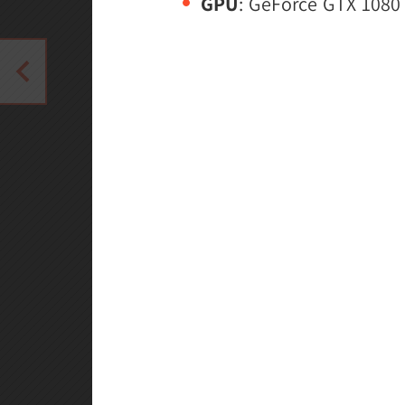
GPU
: GeForce GTX 108