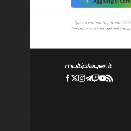
Aggiungici come
Questo contenuto potrebbe includ
Per conoscere i dettagli della nostra