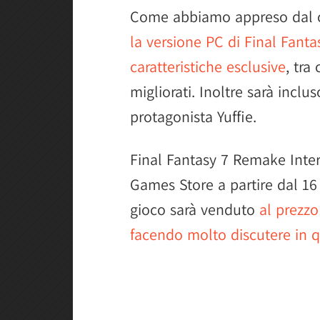
Come abbiamo appreso dal co
la versione PC di Final Fant
caratteristiche esclusive
, tra
migliorati. Inoltre sarà incl
protagonista Yuffie.
Final Fantasy 7 Remake Inter
Games Store a partire dal 1
gioco sarà venduto
al prezzo
facendo molto discutere in 