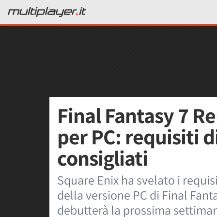
Final Fantasy 7 R
per PC: requisiti 
consigliati
Square Enix ha svelato i requisi
della versione PC di Final Fan
debutterà la prossima settima