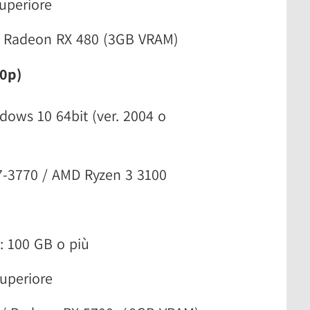
superiore
/ Radeon RX 480 (3GB VRAM)
40p)
ndows 10 64bit (ver. 2004 o
 i7-3770 / AMD Ryzen 3 3100
: 100 GB o più
superiore