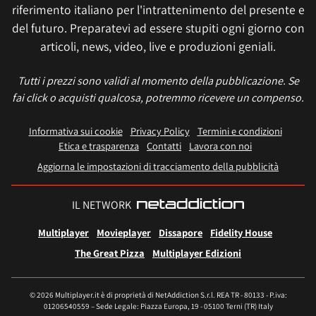
riferimento italiano per l'intrattenimento del presente e
del futuro. Preparatevi ad essere stupiti ogni giorno con
articoli, news, video, live e produzioni geniali.
Tutti i prezzi sono validi al momento della pubblicazione. Se
fai click o acquisti qualcosa, potremmo ricevere un compenso.
Informativa sui cookie
Privacy Policy
Termini e condizioni
Etica e trasparenza
Contatti
Lavora con noi
Aggiorna le impostazioni di tracciamento della pubblicità
IL NETWORK
Multiplayer
Movieplayer
Dissapore
Fidelity House
The Great Pizza
Multiplayer Edizioni
© 2026 Multiplayer.it è di proprietà di NetAddiction S.r.l. REA TR - 80133 - P.iva:
01206540559 – Sede Legale: Piazza Europa, 19 - 05100 Terni (TR) Italy