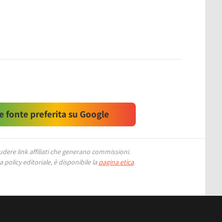
 fonte preferita su Google
ere link affiliati che generano commissioni.
 policy editoriale, è disponibile la
pagina etica
.