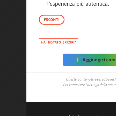
l'esperienza più autentica.
#
SCONTI
HAI NOTATO ERRORI?
Aggiungici come
Questo contenuto potrebbe includ
Per conoscere i dettagli della nostra