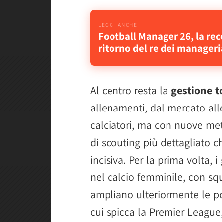
Football Manager 26, la re
ritorno del re dei manageria
Al centro resta la
gestione t
allenamenti, dal mercato alle
calciatori, ma con nuove me
di scouting più dettagliato 
incisiva. Per la prima volta,
nel calcio femminile, con squ
ampliano ulteriormente le poss
cui spicca la Premier League