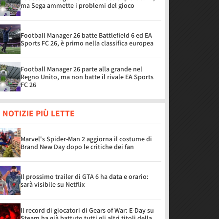
ma Sega ammette i problemi del gioco
Football Manager 26 batte Battlefield 6 ed EA
Sports FC 26, è primo nella classifica europea
Football Manager 26 parte alla grande nel
Regno Unito, ma non batte il rivale EA Sports
FC 26
 NOTIZIE PIÙ LETTE
Marvel's Spider-Man 2 aggiorna il costume di
Brand New Day dopo le critiche dei fan
Il prossimo trailer di GTA 6 ha data e orario:
sarà visibile su Netflix
Il record di giocatori di Gears of War: E-Day su
Steam ha già battuto tutti gli altri titoli della