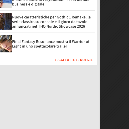
business è digitale
Nuove caratteristiche per Gothic 1 Remake, la
serie classica su console e il gioco da tavolo
annunciati nel THQ Nordic Showcase 2026
Final Fantasy Resonance mostra il Warrior of
Light in uno spettacolare trailer
LEGGI TUTTE LE NOTIZIE