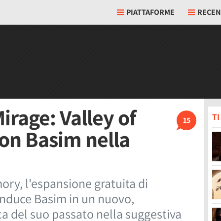
PIATTAFORME
RECEN
irage: Valley of
T
15
on Basim nella
ry, l'espansione gratuita di
onduce Basim in un nuovo,
ca del suo passato nella suggestiva