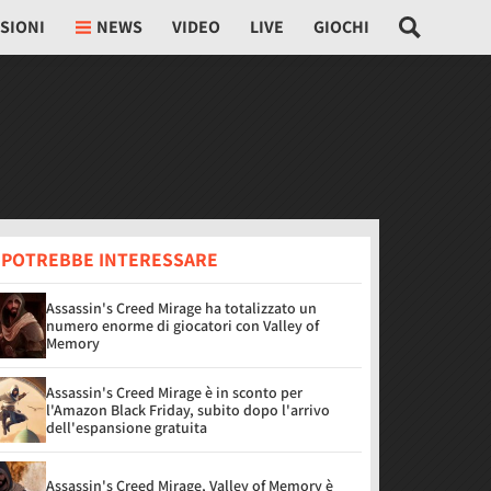
SIONI
NEWS
VIDEO
LIVE
GIOCHI
I POTREBBE INTERESSARE
Assassin's Creed Mirage ha totalizzato un
numero enorme di giocatori con Valley of
Memory
Assassin's Creed Mirage è in sconto per
l'Amazon Black Friday, subito dopo l'arrivo
dell'espansione gratuita
Assassin's Creed Mirage, Valley of Memory è