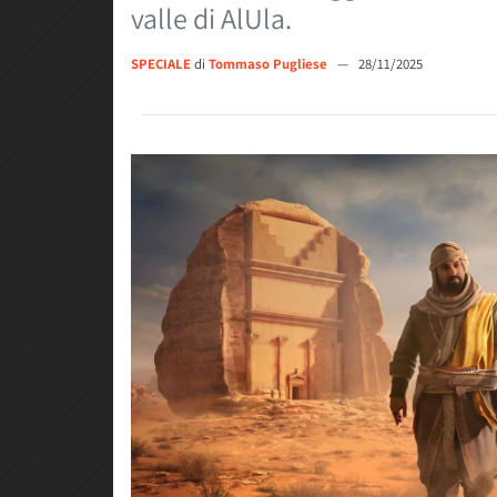
valle di AlUla.
SPECIALE
di
Tommaso Pugliese
—
28/11/2025