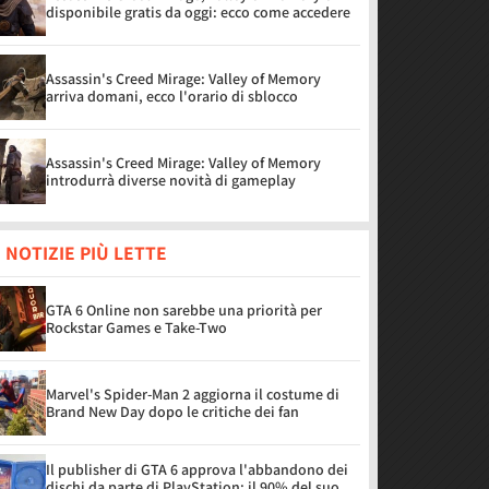
disponibile gratis da oggi: ecco come accedere
Assassin's Creed Mirage: Valley of Memory
arriva domani, ecco l'orario di sblocco
Assassin's Creed Mirage: Valley of Memory
introdurrà diverse novità di gameplay
 NOTIZIE PIÙ LETTE
GTA 6 Online non sarebbe una priorità per
Rockstar Games e Take-Two
Marvel's Spider-Man 2 aggiorna il costume di
Brand New Day dopo le critiche dei fan
Il publisher di GTA 6 approva l'abbandono dei
dischi da parte di PlayStation: il 90% del suo