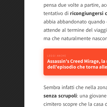
pensa due volte a partire, a
tentativo di
ricongiungersi 
abbia abbandonato quando er
attende al termine del viagg
ma che naturalmente nascon
Assassin's Creed Mirage, la
dell'episodio che torna alle
Sembra infatti che nella zon
senza scrupoli
: una giovane
cimitero scopre che la casa 