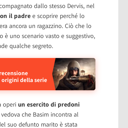
ccompagnato dallo stesso Dervis, nel
con il padre
e scoprire perché lo
a ancora un ragazzino. Ciò che lo
io è uno scenario vasto e suggestivo,
de qualche segreto.
 recensione
 origini della serie
a operi
un esercito di predoni
 vedova che Basim incontra al
del suo defunto marito è stata