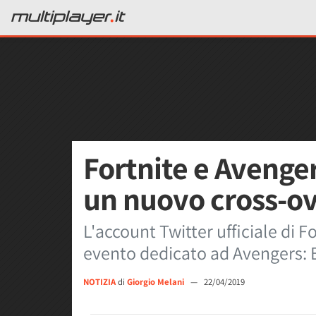
Fortnite e Avenge
un nuovo cross-ov
L'account Twitter ufficiale di F
evento dedicato ad Avengers: E
NOTIZIA
di
Giorgio Melani
—
22/04/2019