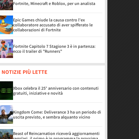
Fortnite, Minecraft e Roblox, per un analista
Epic Games chiude la causa contro l'ex
collaboratore accusato di aver spifferato le
collaborazioni di Fortnite
Fortnite Capitolo 7 Stagione 3 è in partenza:
ecco il trailer di "Runners"
 NOTIZIE PIÙ LETTE
Xbox celebra il 25° anniversario con contenuti
gratuiti, iniziative e novità
Kingdom Come: Deliverance 3 ha un periodo di
uscita previsto, e sembra alquanto vicino
Beast of Reincarnation riceverà aggiornamenti
regolari, il primo è in programma la prossima