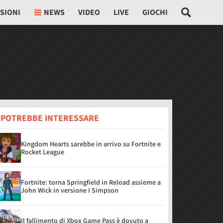
SIONI
NEWS
VIDEO
LIVE
GIOCHI
I POTREBBE INTERESSARE
Kingdom Hearts sarebbe in arrivo su Fortnite e
Rocket League
Fortnite: torna Springfield in Reload assieme a
John Wick in versione I Simpson
Il fallimento di Xbox Game Pass è dovuto a