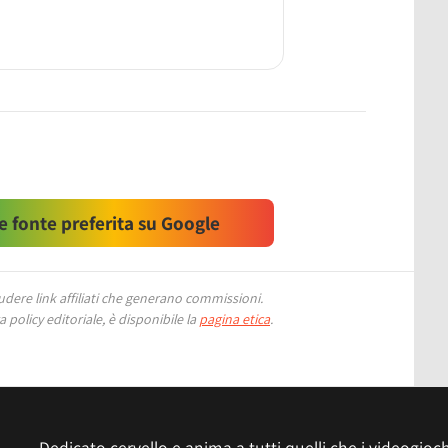
 fonte preferita su Google
ere link affiliati che generano commissioni.
 policy editoriale, è disponibile la
pagina etica
.
Dedicato cervello e anima a tutti quelli che i videogiochi