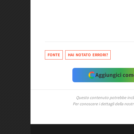
FONTE
HAI NOTATO ERRORI?
Aggiungici come
Questo contenuto potrebbe includ
Per conoscere i dettagli della nostra