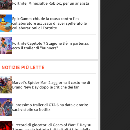
Fortnite, Minecraft e Roblox, per un analista
Epic Games chiude la causa contro l'ex
collaboratore accusato di aver spifferato le
collaborazioni di Fortnite
Fortnite Capitolo 7 Stagione 3 è in partenza:
ecco il trailer di "Runners"
 NOTIZIE PIÙ LETTE
Marvel's Spider-Man 2 aggiorna il costume di
Brand New Day dopo le critiche dei fan
Il prossimo trailer di GTA 6 ha data e orario:
sarà visibile su Netflix
Il record di giocatori di Gears of War: E-Day su
Steam ha già battuto tutti gli altri titoli della