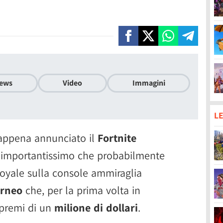
ews
Video
Immagini
LE
appena annunciato il
Fortnite
 importantissimo che probabilmente
 Royale sulla console ammiraglia
orneo
che, per la prima volta in
premi di un
milione di dollari
.