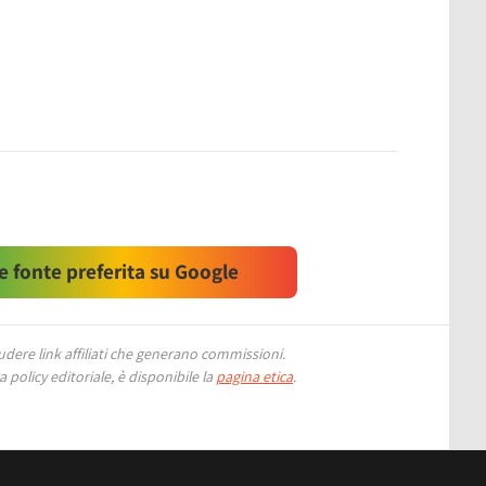
 fonte preferita su Google
ere link affiliati che generano commissioni.
 policy editoriale, è disponibile la
pagina etica
.