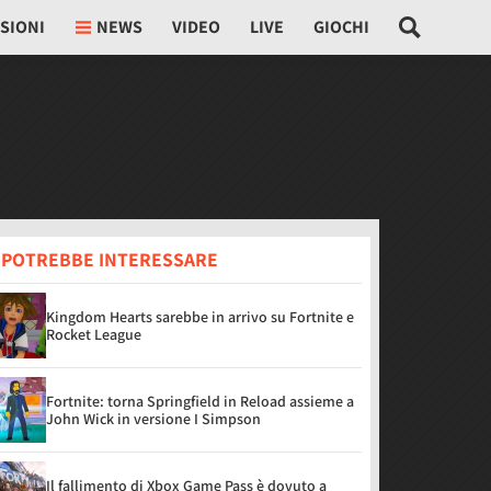
SIONI
NEWS
VIDEO
LIVE
GIOCHI
I POTREBBE INTERESSARE
Kingdom Hearts sarebbe in arrivo su Fortnite e
Rocket League
Fortnite: torna Springfield in Reload assieme a
John Wick in versione I Simpson
Il fallimento di Xbox Game Pass è dovuto a