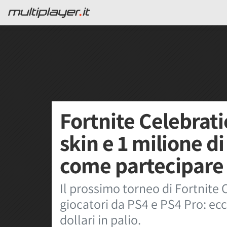
Fortnite Celebrat
skin e 1 milione di 
come partecipare
Il prossimo torneo di Fortnite C
giocatori da PS4 e PS4 Pro: ecc
dollari in palio.