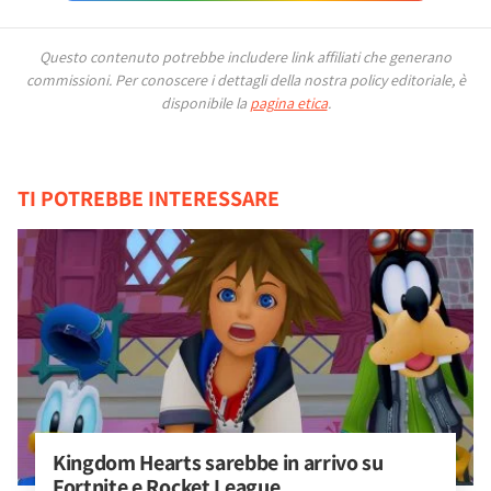
Questo contenuto potrebbe includere link affiliati che generano
commissioni.
Per conoscere i dettagli della nostra policy editoriale, è
disponibile la
pagina etica
.
TI POTREBBE INTERESSARE
Kingdom Hearts sarebbe in arrivo su 
Fortnite e Rocket League