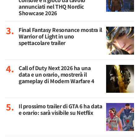
console e il gioco da tavolo
annunciati nel THQ Nordic
Showcase 2026
Final Fantasy Resonance mostra il
Warrior of Light in uno
spettacolare trailer
Call of Duty Next 2026 ha una
data e un orario, mostrerà il
gameplay di Modern Warfare 4
Il prossimo trailer di GTA 6 ha data
e orario: sarà visibile su Netflix