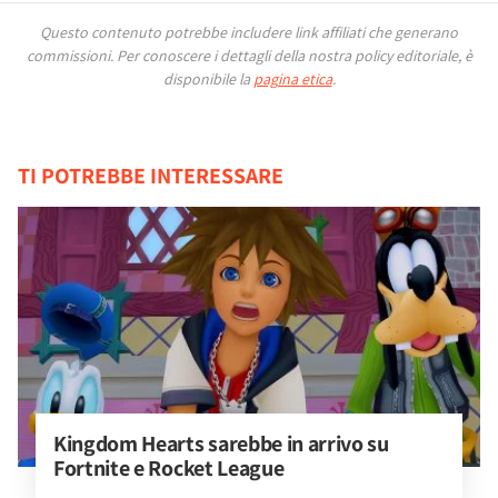
Questo contenuto potrebbe includere link affiliati che generano
commissioni.
Per conoscere i dettagli della nostra policy editoriale, è
disponibile la
pagina etica
.
TI POTREBBE INTERESSARE
Kingdom Hearts sarebbe in arrivo su 
Fortnite e Rocket League