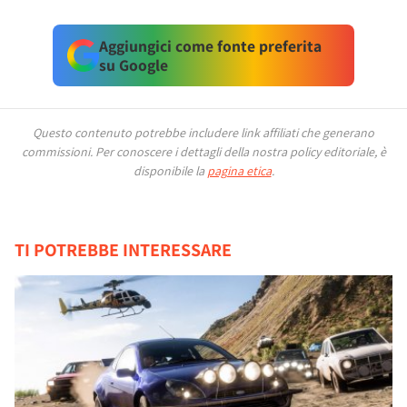
Aggiungici come fonte preferita
su Google
Questo contenuto potrebbe includere link affiliati che generano
commissioni.
Per conoscere i dettagli della nostra policy editoriale, è
disponibile la
pagina etica
.
TI POTREBBE INTERESSARE