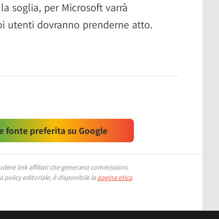
la soglia, per Microsoft varrà
suoi utenti dovranno prenderne atto.
 fonte preferita su Google
ere link affiliati che generano commissioni.
 policy editoriale, è disponibile la
pagina etica
.