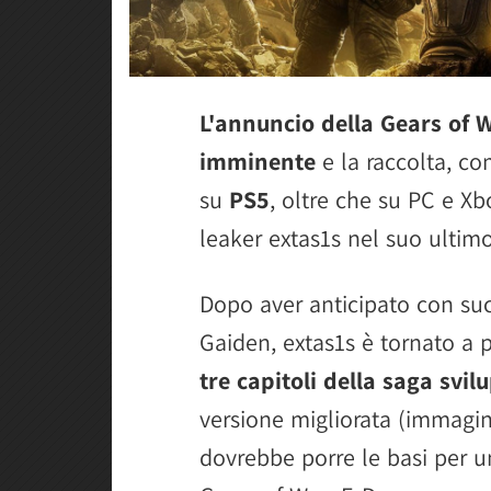
L'annuncio della Gears of 
imminente
e la raccolta, co
su
PS5
, oltre che su PC e Xbo
leaker extas1s nel suo ultimo
Dopo aver anticipato con suc
Gaiden, extas1s è tornato a 
tre capitoli della saga svi
versione migliorata (immagin
dovrebbe porre le basi per un 