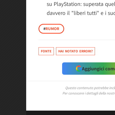
su PlayStation: superata quel
davvero il "liberi tutti" e i 
#
RUMOR
FONTE
HAI NOTATO ERRORI?
Aggiungici come
Questo contenuto potrebbe includ
Per conoscere i dettagli della nostra