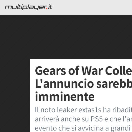
Gears of War Coll
L'annuncio sareb
imminente
Il noto leaker extas1s ha ribad
arriverà anche su PS5 e che l'a
evento che si avvicina a grandi