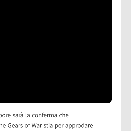
pore sarà la conferma che
me Gears of War stia per approdare