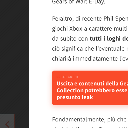
Gears of War: E-Day.
Peraltro, di recente Phil Spen
giochi Xbox a carattere multi
da subito con
tutti i loghi 
ciò significa che l'eventuale
chiarirà immediatamente l'e
Uscita e contenuti della Ge
Collection potrebbero esser
presunto leak
Fondamentalmente, più che u