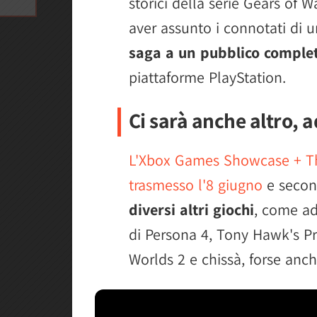
storici della serie Gears of 
aver assunto i connotati di 
saga a un pubblico compl
piattaforme PlayStation.
Ci sarà anche altro, 
L'Xbox Games Showcase + The
trasmesso l'8 giugno
e second
diversi altri giochi
, come ad
di Persona 4, Tony Hawk's Pr
Worlds 2 e chissà, forse anc