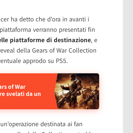
cer ha detto che d'ora in avanti i
piattaforma verranno presentati fin
delle piattaforme di destinazione
, e
 reveal della Gears of War Collection
ventuale approdo su PS5.
ars of War
e svelati da un
n'operazione destinata ai fan