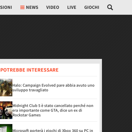
SIONI
NEWS
VIDEO
LIVE
GIOCHI
I POTREBBE INTERESSARE
Halo: Campaign Evolved pare abbia avuto uno
sviluppo travagliato
Midnight Club 5 è stato cancellato perché non
era importante come GTA, dice un ex di
Rockstar Games
Microsoft porterà i giochi di Xbox 360 su PC in