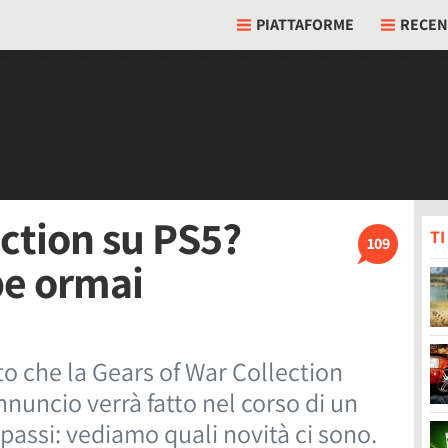
PIATTAFORME
RECEN
ection su PS5?
T
109
be ormai
ito che la Gears of War Collection
nnuncio verrà fatto nel corso di un
 passi: vediamo quali novità ci sono.