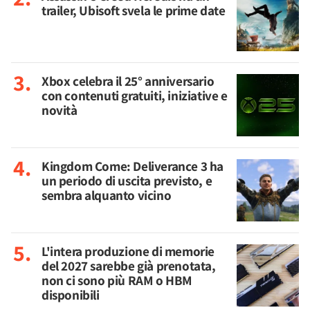
trailer, Ubisoft svela le prime date
Xbox celebra il 25° anniversario
con contenuti gratuiti, iniziative e
novità
Kingdom Come: Deliverance 3 ha
un periodo di uscita previsto, e
sembra alquanto vicino
L'intera produzione di memorie
del 2027 sarebbe già prenotata,
non ci sono più RAM o HBM
disponibili