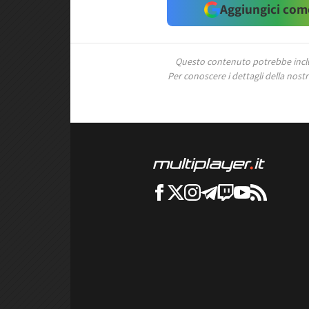
Aggiungici come
Questo contenuto potrebbe includ
Per conoscere i dettagli della nostra