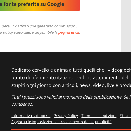
 fonte preferita su Google
ere link affiliati che generano commissioni.
 policy editoriale, è disponibile la
pagina etica
.
Dedicato cervello e anima a tutti quelli che i videogiochi
punto di riferimento italiano per l'intrattenimento del 
stupiti ogni giorno con articoli, news, video, live e prod
Tutti i prezzi sono validi al momento della pubblicazione. Se 
compenso.
Informativa sui cookie
Privacy Policy
Termini e condizioni
Etica 
Aggiorna le impostazioni di tracciamento della pubblicità