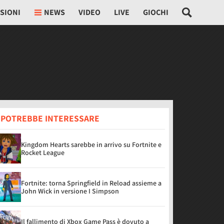
SIONI
NEWS
VIDEO
LIVE
GIOCHI
I POTREBBE INTERESSARE
Kingdom Hearts sarebbe in arrivo su Fortnite e
Rocket League
Fortnite: torna Springfield in Reload assieme a
John Wick in versione I Simpson
Il fallimento di Xbox Game Pass è dovuto a