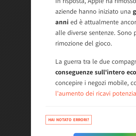
In risposta, Apple ha rimosso
aziende hanno iniziato una
g
anni
ed è attualmente ancora
alle diverse sentenze. Sono p
rimozione del gioco.
La guerra tra le due compagni
conseguenze sull'intero ec
concepire i negozi mobile, co
l'aumento dei ricavi potenzial
HAI NOTATO ERRORI?