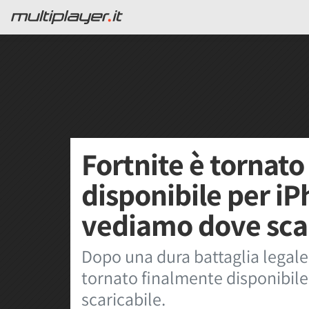
Fortnite è tornato
disponibile per iP
vediamo dove sca
Dopo una dura battaglia legale
tornato finalmente disponibile
scaricabile.