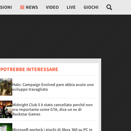
SIONI
NEWS
VIDEO
LIVE
GIOCHI
I POTREBBE INTERESSARE
Halo: Campaign Evolved pare abbia avuto uno
sviluppo travagliato
Midnight Club 5 è stato cancellato perché non
era importante come GTA, dice un ex di
Rockstar Games
Microsoft porterà i giochi di Xbox 360 su PC in