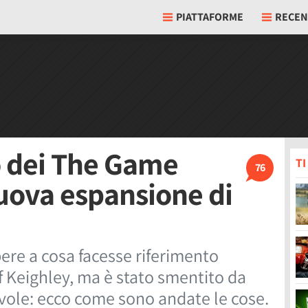
PIATTAFORME
RECEN
so dei The Game
T
76
uova espansione di
ere a cosa facesse riferimento
 Keighley, ma è stato smentito da
evole: ecco come sono andate le cose.