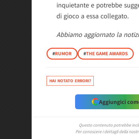
inquietante e potrebbe sugg
di gioco a essa collegato.
Abbiamo aggiornato la notizia
#
RUMOR
#
THE GAME AWARDS
HAI NOTATO ERRORI?
Aggiungici come
Questo contenuto potrebbe includ
Per conoscere i dettagli della nostra