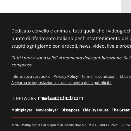
Dedicato cervello e anima a tutti quelli che i videogiochi
punto di riferimento italiano per l'intrattenimento del 
stupiti ogni giorno con articoli, news, video, live e prod
Tutti i prezzi sono validi al momento della pubblicazione. Se 
compenso.
Informativa sui cookie
Privacy Policy
Termini e condizioni
Etica 
Aggiorna le impostazioni di tracciamento della pubblicità
IL NETWORK
Multiplayer
Movieplayer
Dissapore
Fidelity House
The Great
© 2026 Multiplayer.it è di proprietà di NetAddiction S.r.l. REA TR - 80133 - P.iva: 012065