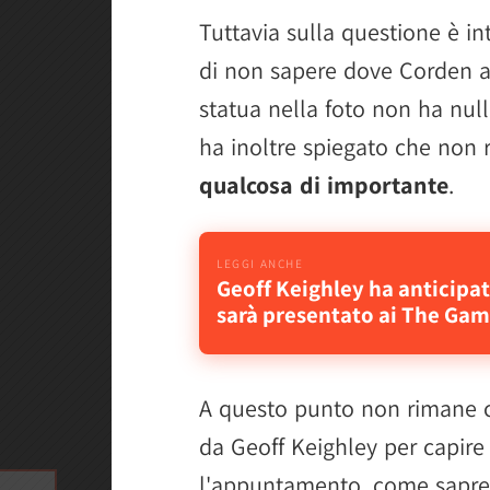
Tuttavia sulla questione è i
di non sapere dove Corden a
statua nella foto non ha null
ha inoltre spiegato che non r
qualcosa di importante
.
Geoff Keighley ha anticipa
sarà presentato ai The Ga
A questo punto non rimane c
da Geoff Keighley per capir
l'appuntamento, come saprete, 