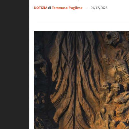
NOTIZIA
di
Tommaso Pugliese
—
01/12/2025