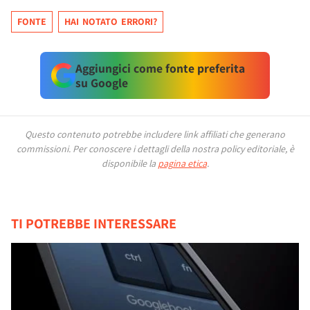
FONTE
HAI NOTATO ERRORI?
Aggiungici come fonte preferita
su Google
Questo contenuto potrebbe includere link affiliati che generano
commissioni.
Per conoscere i dettagli della nostra policy editoriale, è
disponibile la
pagina etica
.
TI POTREBBE INTERESSARE