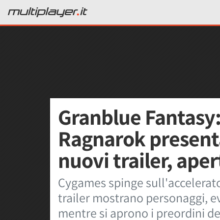
Granblue Fantasy:
Ragnarok presenta
nuovi trailer, ape
Cygames spinge sull'accelerat
trailer mostrano personaggi, e
mentre si aprono i preordini de