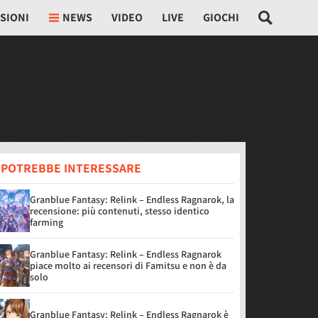
SIONI
NEWS
VIDEO
LIVE
GIOCHI
I POTREBBE INTERESSARE
Granblue Fantasy: Relink – Endless Ragnarok, la
recensione: più contenuti, stesso identico
farming
Granblue Fantasy: Relink – Endless Ragnarok
piace molto ai recensori di Famitsu e non è da
solo
Granblue Fantasy: Relink – Endless Ragnarok è