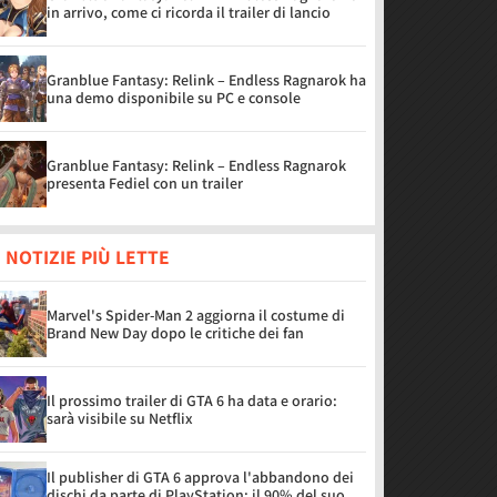
in arrivo, come ci ricorda il trailer di lancio
Granblue Fantasy: Relink – Endless Ragnarok ha
una demo disponibile su PC e console
Granblue Fantasy: Relink – Endless Ragnarok
presenta Fediel con un trailer
 NOTIZIE PIÙ LETTE
Marvel's Spider-Man 2 aggiorna il costume di
Brand New Day dopo le critiche dei fan
Il prossimo trailer di GTA 6 ha data e orario:
sarà visibile su Netflix
Il publisher di GTA 6 approva l'abbandono dei
dischi da parte di PlayStation: il 90% del suo