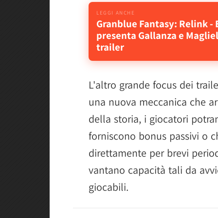
Granblue Fantasy: Relink -
presenta Gallanza e Maglie
trailer
L'altro grande focus dei trail
una nuova meccanica che arr
della storia, i giocatori pot
forniscono bonus passivi o c
direttamente per brevi perio
vantano capacità tali da avvi
giocabili.