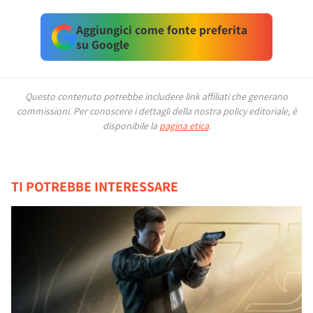
Aggiungici come fonte preferita
su Google
Questo contenuto potrebbe includere link affiliati che generano
commissioni.
Per conoscere i dettagli della nostra policy editoriale, è
disponibile la
pagina etica
.
TI POTREBBE INTERESSARE